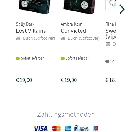
Sally Dark
Ambra Kerr
Rina Kent
Lost Villains
Convicted
Sweet Ve
(Vipers, B
Buch (Softcover)
Buch (Softcover)
Buch (Sof
Sofort lieferbar
Sofort lieferbar
Vorbestellbar
€
19,00
€
19,00
€
18,95
Zahlungsmethoden