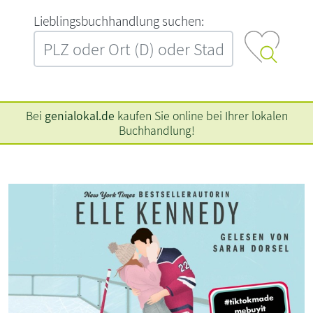
L‍i‍e‍b‍l‍i‍n‍g‍s‍b‍u‍c‍h‍h‍a‍n‍d‍l‍u‍n‍g‍ ‍s‍u‍c‍h‍e‍n‍:‍
Bei
genialokal.de
kaufen Sie online bei Ihrer lokalen
Buchhandlung!