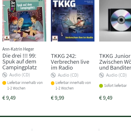
Ann-Katrin Heger
Die drei !!! 99:
TKKG 242:
TKKG Junior 
Spuk auf dem
Verbrechen live
Zwischen Wö
Campingplatz
im Radio
und Bandite
Audio (CD)
Audio (CD)
Audio (CD)
Lieferbar innerhalb von
Lieferbar innerhalb von
Sofort lieferbar
1-2 Wochen
1-2 Wochen
€
9,49
€
9,99
€
9,49