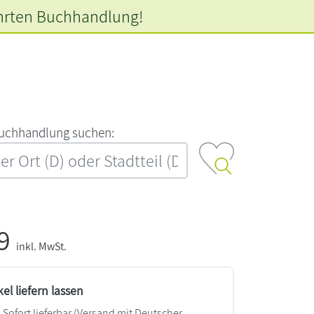
hrten
Buchhandlung!
‍u‍c‍h‍h‍a‍n‍d‍l‍u‍n‍g‍ ‍s‍u‍c‍h‍e‍n‍:‍
99
inkl. MwSt.
kel liefern lassen
Sofort lieferbar
(Versand mit Deutscher