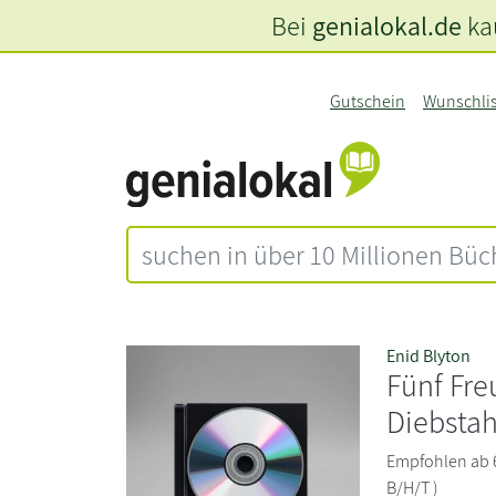
Bei
genialokal.de
kau
Gutschein
Wunschli
Enid Blyton
Fünf Fre
Diebstah
Empfohlen ab 6 
B/H/T )