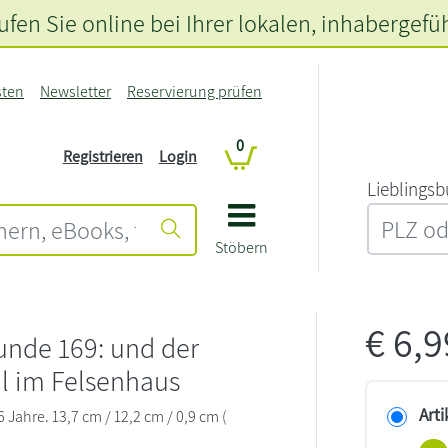
fen Sie online bei Ihrer lokalen
, inhabergefü
sten
Newsletter
Reservierung prüfen
0
Registrieren
Login
L‍i‍e‍b‍l‍i‍n‍g‍s‍b
Stöbern
€
6,
unde 169: und der
l im Felsenhaus
Arti
Jahre. 13,7 cm / 12,2 cm / 0,9 cm (