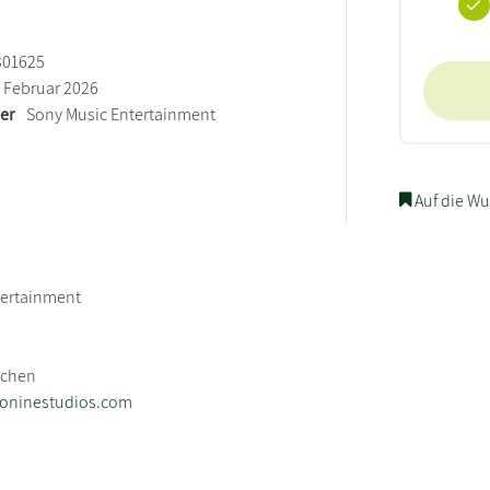
301625
Februar 2026
ler
Sony Music Entertainment
Auf die Wu
tertainment
3
nchen
eoninestudios.com