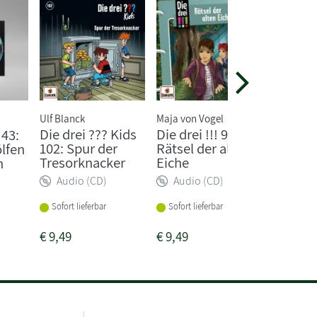
Ulf Blanck
Maja von Vogel
Die drei ??? Kids
Die drei !!! 97:
43:
TKKG 2
102: Spur der
Rätsel der alten
lfen
Rätsel 
Tresorknacker
Eiche
n
Gruselv
Audio (CD)
Audio (CD)
Audio
Sofort lieferbar
Sofort lieferbar
Sofort li
€
9,49
€
9,49
€
9,99