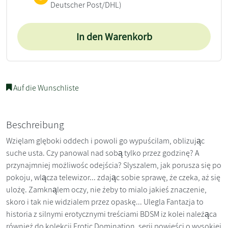
Deutscher Post/DHL)
In den Warenkorb
Auf die Wunschliste
Beschreibung
Wzięlam glęboki oddech i powoli go wypuścilam, oblizując
suche usta. Czy panowal nad sobą tylko przez godzinę? A
przynajmniej możliwośc odejścia? Slyszalem, jak porusza się po
pokoju, wlącza telewizor... zdając sobie sprawę, że czeka, aż się
ulożę. Zamknąlem oczy, nie żeby to mialo jakieś znaczenie,
skoro i tak nie widzialem przez opaskę... Ulegla Fantazja to
historia z silnymi erotycznymi treściami BDSM iz kolei należąca
również do kolekcji Erotic Domination, serii powieści o wysokiej