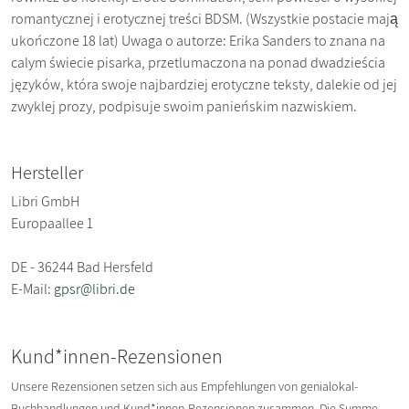
romantycznej i erotycznej treści BDSM. (Wszystkie postacie mają
ukończone 18 lat) Uwaga o autorze: Erika Sanders to znana na
calym świecie pisarka, przetlumaczona na ponad dwadzieścia
języków, która swoje najbardziej erotyczne teksty, dalekie od jej
zwyklej prozy, podpisuje swoim panieńskim nazwiskiem.
Hersteller
Libri GmbH
Europaallee 1
DE - 36244 Bad Hersfeld
E-Mail:
gpsr@libri.de
Kund*innen-Rezensionen
Unsere Rezensionen setzen sich aus Empfehlungen von genialokal-
Buchhandlungen und Kund*innen-Rezensionen zusammen. Die Summe