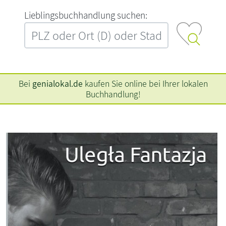
L‍i‍e‍b‍l‍i‍n‍g‍s‍b‍u‍c‍h‍h‍a‍n‍d‍l‍u‍n‍g‍ ‍s‍u‍c‍h‍e‍n‍:‍
Bei
genialokal.de
kaufen Sie online bei Ihrer lokalen
Buchhandlung!