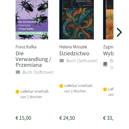
Franz Kafka
Helena Mniszek
Zygmunt Kacz
Die
Dziedzictwo
WybÃ3r P
Verwandlung /
Buch (Softcover)
Buch
Przemiana
(Hardcove
Buch (Softcover)
Lieferbar innerhalb
Lieferbar inne
von 2 Wochen
Lieferbar innerhalb
von 2 Woche
von 2 Wochen
€
15,00
€
24,50
€
33,50