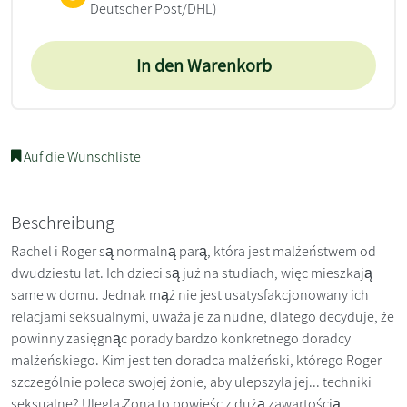
Deutscher Post/DHL)
In den Warenkorb
Auf die Wunschliste
Beschreibung
Rachel i Roger są normalną parą, która jest malżeństwem od
dwudziestu lat. Ich dzieci są już na studiach, więc mieszkają
same w domu. Jednak mąż nie jest usatysfakcjonowany ich
relacjami seksualnymi, uważa je za nudne, dlatego decyduje, że
powinny zasięgnąc porady bardzo konkretnego doradcy
malżeńskiego. Kim jest ten doradca malżeński, którego Roger
szczególnie poleca swojej żonie, aby ulepszyla jej... techniki
seksualne? Ulegla Żona to powieśc z dużą zawartością