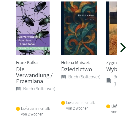
Franz Kafka
Helena Mniszek
Zygmunt Kacz
Die
Dziedzictwo
WybÃ3r P
Verwandlung /
Buch (Softcover)
Buch
Przemiana
(Hardcove
Buch (Softcover)
Lieferbar innerhalb
Lieferbar inne
von 2 Wochen
Lieferbar innerhalb
von 2 Woche
von 2 Wochen