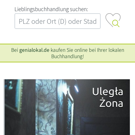
L‍i‍e‍b‍l‍i‍n‍g‍s‍b‍u‍c‍h‍h‍a‍n‍d‍l‍u‍n‍g‍ ‍s‍u‍c‍h‍e‍n‍:‍
Bei
genialokal.de
kaufen Sie online bei Ihrer lokalen
Buchhandlung!