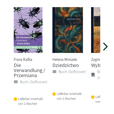
Franz Kafka
Helena Mniszek
Zygmunt Kacz
Die
Dziedzictwo
WybÃ3r P
Verwandlung /
Buch (Softcover)
Buch
Przemiana
(Hardcove
Buch (Softcover)
Lieferbar innerhalb
Lieferbar inne
von 2 Wochen
Lieferbar innerhalb
von 2 Woche
von 2 Wochen