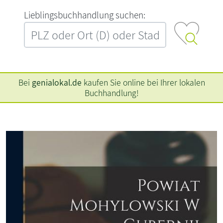
L‍i‍e‍b‍l‍i‍n‍g‍s‍b‍u‍c‍h‍h‍a‍n‍d‍l‍u‍n‍g‍ ‍s‍u‍c‍h‍e‍n‍:‍
Bei
genialokal.de
kaufen Sie online bei Ihrer lokalen
Buchhandlung!