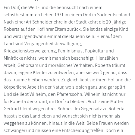
Ein Dorf, die Welt - und die Sehnsucht nach einem
selbstbestimmten Leben 1971 in einem Dorf in Süddeutschland.
Nach einer Art Schneiderlehre in der Stadt kehrt die 20-jährige
Roberta auf den Hof ihrer Eltern zurück. Sie ist das einzige Kind
und wird irgendwann einmal die Bäuerin sein. Hier auf dem
Land sind Vergangenheitsbewältigung,
Kriegsdienstverweigerung, Feminismus, Popkultur und
Miniröcke nichts, womit man sich beschäftigt. Hier zählen
Arbeit, Gehorsam und moralisches Verhalten. Roberta träumt
davon, eigene Kleider zu entwerfen, aber sie weiß genau, dass
das Träume bleiben werden. Zugleich liebt sie ihren Hof und die
körperliche Arbeit in der Natur, wo sie sich ganz und gar spürt.
Und sie liebt Wilhelm, den Pfarrerssohn. Wilhelm ist nicht nur
für Roberta der Grund, im Dorf zu bleiben. Auch seine Mutter
Gertrud bleibt wegen ihres Sohnes. Im Gegensatz zu Roberta
hasst sie das Landleben und wünscht sich nichts mehr, als
weggehen zu können, hinaus in die Welt. Beide Frauen werden
schwanger und müssen eine Entscheidung treffen. Doch ein