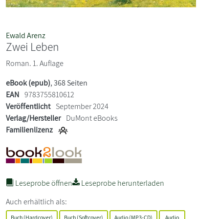
Ewald Arenz
Zwei Leben
Roman. 1. Auflage
eBook (epub)
, 368 Seiten
EAN
9783755810612
Veröffentlicht
September 2024
Verlag/Hersteller
DuMont eBooks
Familienlizenz
Leseprobe öffnen
Leseprobe herunterladen
Auch erhältlich als:
Buch (Hardcover)
Buch (Softcover)
Audio (MP3-CD)
Audio