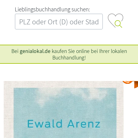
L‍i‍e‍b‍l‍i‍n‍g‍s‍b‍u‍c‍h‍h‍a‍n‍d‍l‍u‍n‍g‍ ‍s‍u‍c‍h‍e‍n‍:‍
Bei
genialokal.de
kaufen Sie online bei Ihrer lokalen
Buchhandlung!