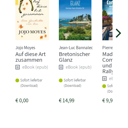
Jojo Moyes
Jean-Luc Bannalec
Pierre Martin
Auf diese Art
Bretonischer
Madame l
zusammen
Glanz
Commissa
und die tö
eBook (epub)
eBook (epub)
Rallye
eBook (e
Sofort lieferbar
Sofort lieferbar
(Download)
(Download)
Sofort lieferba
(Download)
€
0,00
€
14,99
€
9,99