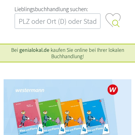
L‍i‍e‍b‍l‍i‍n‍g‍s‍b‍u‍c‍h‍h‍a‍n‍d‍l‍u‍n‍g‍ ‍s‍u‍c‍h‍e‍n‍:‍
Bei
genialokal.de
kaufen Sie online bei Ihrer lokalen
Buchhandlung!