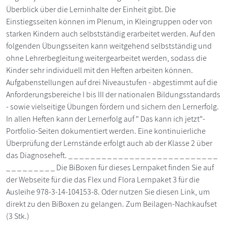
Überblick über die Lerninhalte der Einheit gibt. Die
Einstiegsseiten können im Plenum, in Kleingruppen oder von
starken Kindern auch selbstständig erarbeitet werden. Auf den
folgenden Übungsseiten kann weitgehend selbstständig und
ohne Lehrerbegleitung weitergearbeitet werden, sodass die
Kinder sehr individuell mit den Heften arbeiten können.
Aufgabenstellungen auf drei Niveaustufen - abgestimmt auf die
Anforderungsbereiche I bis III der nationalen Bildungsstandards
- sowie vielseitige Übungen fördern und sichern den Lernerfolg.
In allen Heften kann der Lernerfolg auf " Das kann ich jetzt"-
Portfolio-Seiten dokumentiert werden. Eine kontinuierliche
Überprüfung der Lernstände erfolgt auch ab der Klasse 2 über
das Diagnoseheft. _ _ _ _ _ _ _ _ _ _ _ _ _ _ _ _ _ _ _ _ _ _ _ _ _ _ _
_ _ _ _ _ _ _ _ _ Die BiBoxen für dieses Lernpaket finden Sie auf
der Webseite für die das Flex und Flora Lernpaket 3 für die
Ausleihe 978-3-14-104153-8. Oder nutzen Sie diesen Link, um
direkt zu den BiBoxen zu gelangen. Zum Beilagen-Nachkaufset
(3 Stk.)