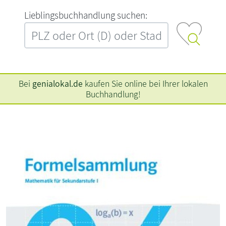
L‍i‍e‍b‍l‍i‍n‍g‍s‍b‍u‍c‍h‍h‍a‍n‍d‍l‍u‍n‍g‍ ‍s‍u‍c‍h‍e‍n‍:‍
Bei
genialokal.de
kaufen Sie online bei Ihrer lokalen
Buchhandlung!