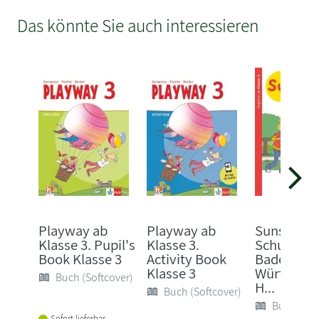
Das könnte Sie auch interessieren
Playway ab
Playway ab
Sunshine 3
Klasse 3. Pupil's
Klasse 3.
Schuljahr.
Book Klasse 3
Activity Book
Baden-
Klasse 3
Württembe
Buch (Softcover)
H...
Buch (Softcover)
Buch (Sof
Sofort lieferbar