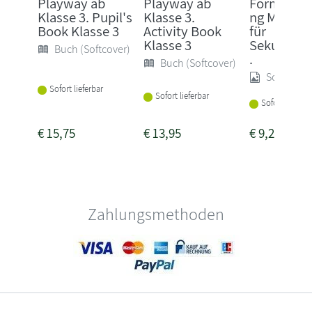
Playway ab
Playway ab
Formelsa
Klasse 3. Pupil's
Klasse 3.
ng Mathem
Book Klasse 3
Activity Book
für
Klasse 3
Sekundarst
Buch (Softcover)
.
Buch (Softcover)
Sonstige
Sofort lieferbar
Sofort lieferbar
Sofort lieferba
€
15,75
€
13,95
€
9,25
Zahlungsmethoden