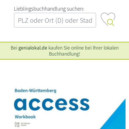
L‍i‍e‍b‍l‍i‍n‍g‍s‍b‍u‍c‍h‍h‍a‍n‍d‍l‍u‍n‍g‍ ‍s‍u‍c‍h‍e‍n‍:‍
Bei
genialokal.de
kaufen Sie online bei Ihrer lokalen
Buchhandlung!