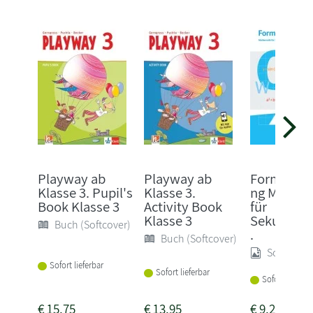
Playway ab
Playway ab
Formelsa
Klasse 3. Pupil's
Klasse 3.
ng Mathem
Book Klasse 3
Activity Book
für
Klasse 3
Sekundarst
Buch (Softcover)
.
Buch (Softcover)
Sonstige
Sofort lieferbar
Sofort lieferbar
Sofort lieferba
€
15,75
€
13,95
€
9,25