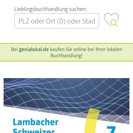
L‍i‍e‍b‍l‍i‍n‍g‍s‍b‍u‍c‍h‍h‍a‍n‍d‍l‍u‍n‍g‍ ‍s‍u‍c‍h‍e‍n‍:‍
Bei
genialokal.de
kaufen Sie online bei Ihrer lokalen
Buchhandlung!