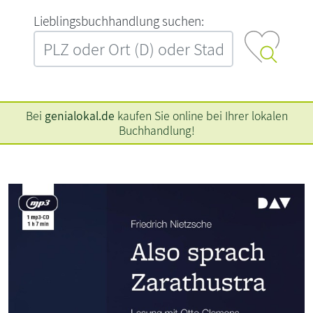
L‍i‍e‍b‍l‍i‍n‍g‍s‍b‍u‍c‍h‍h‍a‍n‍d‍l‍u‍n‍g‍ ‍s‍u‍c‍h‍e‍n‍:‍
Bei
genialokal.de
kaufen Sie online bei Ihrer lokalen
Buchhandlung!