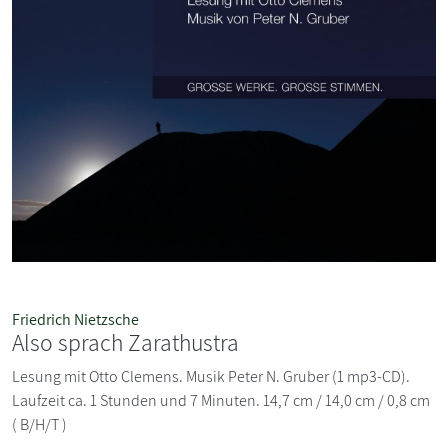
Friedrich Nietzsche
Also sprach Zarathustra
Lesung mit Otto Clemens. Musik Peter N. Gruber (1 mp3-CD).
Laufzeit ca. 1 Stunden und 7 Minuten. 14,7 cm / 14,0 cm / 0,8 cm
( B/H/T )