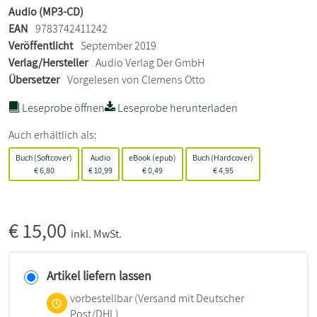
Audio (MP3-CD)
EAN
9783742411242
Veröffentlicht
September 2019
Verlag/Hersteller
Audio Verlag Der GmbH
Übersetzer
Vorgelesen von Clemens Otto
Leseprobe öffnen
Leseprobe herunterladen
Auch erhältlich als:
Buch (Softcover)
Audio
eBook (epub)
Buch (Hardcover)
€
6,80
€
10,99
€
0,49
€
4,95
€
15,00
inkl. MwSt.
Artikel liefern lassen
vorbestellbar
(Versand mit Deutscher
Post/DHL)