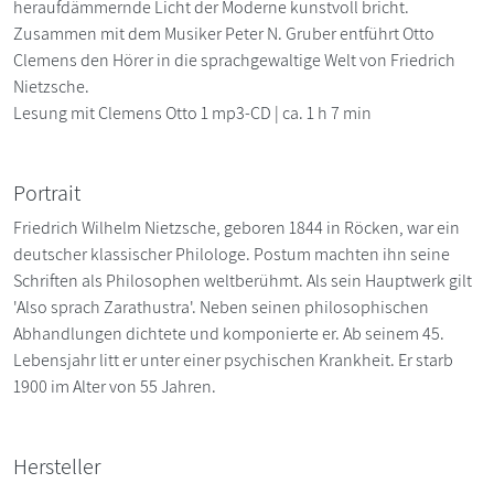
heraufdämmernde Licht der Moderne kunstvoll bricht.
Zusammen mit dem Musiker Peter N. Gruber entführt Otto
Clemens den Hörer in die sprachgewaltige Welt von Friedrich
Nietzsche.
Lesung mit Clemens Otto 1 mp3-CD | ca. 1 h 7 min
Portrait
Friedrich Wilhelm Nietzsche, geboren 1844 in Röcken, war ein
deutscher klassischer Philologe. Postum machten ihn seine
Schriften als Philosophen weltberühmt. Als sein Hauptwerk gilt
'Also sprach Zarathustra'. Neben seinen philosophischen
Abhandlungen dichtete und komponierte er. Ab seinem 45.
Lebensjahr litt er unter einer psychischen Krankheit. Er starb
1900 im Alter von 55 Jahren.
Hersteller