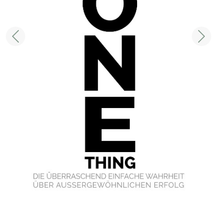
Zurück
Weit