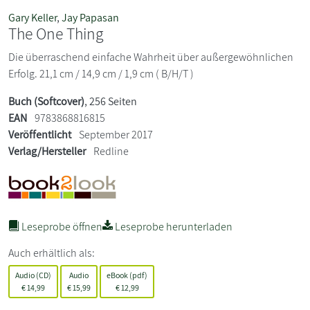
Gary Keller
,
Jay Papasan
The One Thing
Die überraschend einfache Wahrheit über außergewöhnlichen
Erfolg. 21,1 cm / 14,9 cm / 1,9 cm ( B/H/T )
Buch (Softcover)
, 256 Seiten
EAN
9783868816815
Veröffentlicht
September 2017
Verlag/Hersteller
Redline
Leseprobe öffnen
Leseprobe herunterladen
Auch erhältlich als:
Audio (CD)
Audio
eBook (pdf)
€
14,99
€
15,99
€
12,99