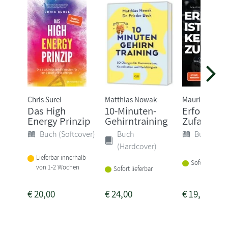
Chris Surel
Matthias Nowak
Maurice Bork
Das High
10-Minuten-
Erfolg ist 
Energy Prinzip
Gehirntraining
Zufall
Buch (Softcover)
Buch
Buch (Sof
(Hardcover)
Lieferbar innerhalb
Sofort lieferba
von 1-2 Wochen
Sofort lieferbar
€
20,00
€
24,00
€
19,90