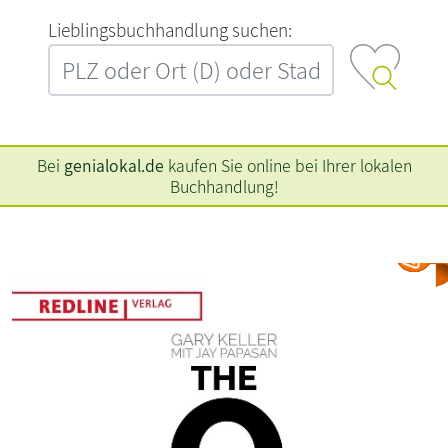
L‍i‍e‍b‍l‍i‍n‍g‍s‍b‍u‍c‍h‍h‍a‍n‍d‍l‍u‍n‍g‍ ‍s‍u‍c‍h‍e‍n‍:‍
Bei
genialokal.de
kaufen Sie online bei Ihrer lokalen
Buchhandlung!