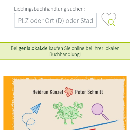
L‍i‍e‍b‍l‍i‍n‍g‍s‍b‍u‍c‍h‍h‍a‍n‍d‍l‍u‍n‍g‍ ‍s‍u‍c‍h‍e‍n‍:‍
Bei
genialokal.de
kaufen Sie online bei Ihrer lokalen
Buchhandlung!