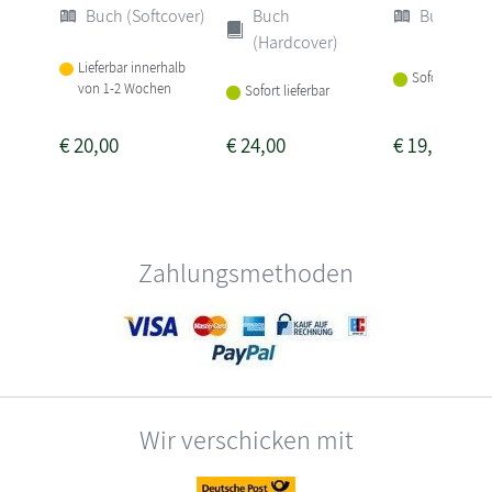
Buch (Softcover)
Buch
Buch (Sof
(Hardcover)
Lieferbar innerhalb
Sofort lieferba
von 1-2 Wochen
Sofort lieferbar
€
20,00
€
24,00
€
19,90
Zahlungsmethoden
Wir verschicken mit