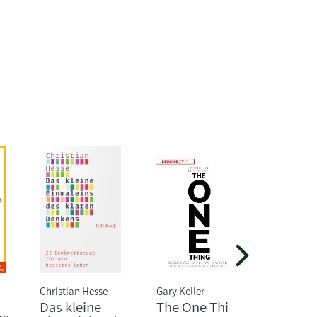
Christian Hesse
Gary Keller
Markus H
Das kleine
The One Thing
Eine Fr