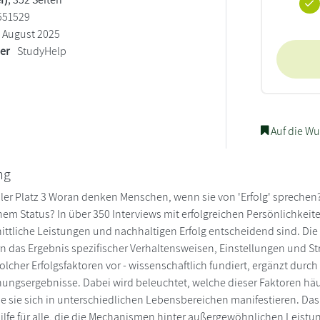
551529
August 2025
ler
StudyHelp
Auf die Wu
ng
ller Platz 3 Woran denken Menschen, wenn sie von 'Erfolg' sprechen?
chem Status? In über 350 Interviews mit erfolgreichen Persönlichkeit
ttliche Leistungen und nachhaltigen Erfolg entscheidend sind. Die E
rn das Ergebnis spezifischer Verhaltensweisen, Einstellungen und St
solcher Erfolgsfaktoren vor - wissenschaftlich fundiert, ergänzt dur
hungsergebnisse. Dabei wird beleuchtet, welche dieser Faktoren hä
 sie sich in unterschiedlichen Lebensbereichen manifestieren. Das 
ilfe für alle, die die Mechanismen hinter außergewöhnlichen Leistu