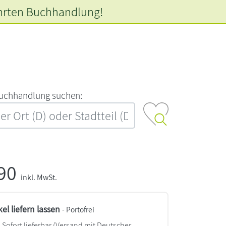
hrten
Buchhandlung!
‍u‍c‍h‍h‍a‍n‍d‍l‍u‍n‍g‍ ‍s‍u‍c‍h‍e‍n‍:‍
,90
inkl. MwSt.
kel liefern lassen
- Portofrei
Sofort lieferbar
(Versand mit Deutscher