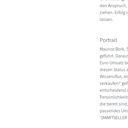
den Anspruch, 
ziehen. Erfolg 
lassen.
Portrait
Maurice Bork, 
geführt. Darau
Euro Umsatz be
diesen Status 
Wissensflut, an
verkaufen!' gef
entscheidend i
Persönlichkeit
die bereit sin
passendes Umfe
'SMARTSELLER A