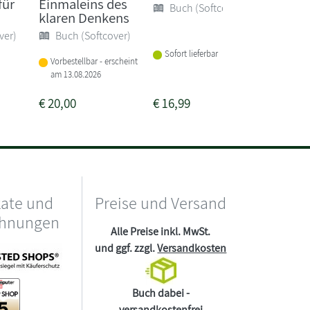
für
Einmaleins des
Releva
Buch (Softcover)
klaren Denkens
Buch 
ver)
Buch (Softcover)
Sofort lieferbar
Vorbeste
Vorbestellbar - erscheint
am 13.08.2026
€
20,00
€
16,99
€
20,00
kate und
Preise und Versand
chnungen
Alle Preise inkl. MwSt.
und ggf. zzgl.
Versandkosten
Buch dabei -
versandkostenfrei