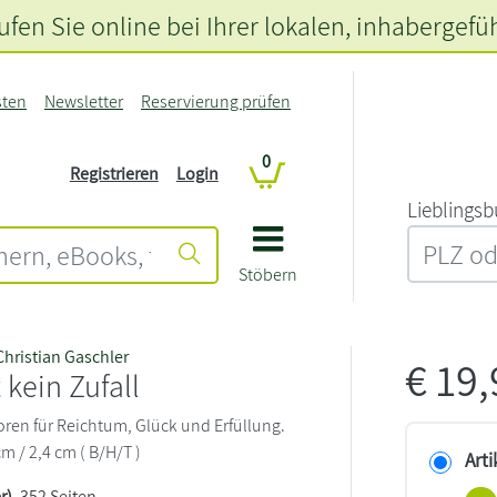
fen Sie online bei Ihrer lokalen
, inhabergefü
sten
Newsletter
Reservierung prüfen
0
Registrieren
Login
L‍i‍e‍b‍l‍i‍n‍g‍s‍b
Stöbern
Christian Gaschler
€
19
t kein Zufall
toren für Reichtum, Glück und Erfüllung.
cm / 2,4 cm ( B/H/T )
Arti
r)
, 352 Seiten