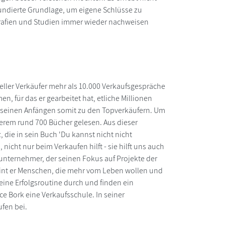
fundierte Grundlage, um eigene Schlüsse zu
iografien und Studien immer wieder nachweisen
neller Verkäufer mehr als 10.000 Verkaufsgespräche
, für das er gearbeitet hat, etliche Millionen
n seinen Anfängen somit zu den Topverkäufern. Um
derem rund 700 Bücher gelesen. Aus dieser
 die in sein Buch 'Du kannst nicht nicht
nicht nur beim Verkaufen hilft - sie hilft uns auch
unternehmer, der seinen Fokus auf Projekte der
reint er Menschen, die mehr vom Leben wollen und
eine Erfolgsroutine durch und finden ein
 Bork eine Verkaufsschule. In seiner
fen bei.