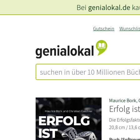
Bei
genialokal.de
kau
Gutschein
Wunschli
Maurice Bork
,
Erfolg is
Die Erfolgsfak
20,8 cm / 13,6 
Buch (Softcove