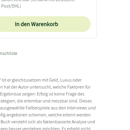
Post/DHL)
In den Warenkorb
nschliste
 Ist er gleichzusetzen mit Geld, Luxus oder
en hat der Autor untersucht, welche Faktoren für
rgebnisse zeigen: Erfolg ist keine Frage des
rategien, die erlernbar und messbar sind. Dieses
ch ausgewählte Fallbeispiele aus den Interviews und
ufig angeboren scheinen, welche erlernt werden
Buch versteht sich als faktenbasierte Analyse und
ngen besser verstehen möchten. Es erhebt nicht