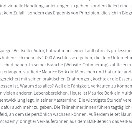
individuelle Handlungsanleitungen zu geben, sondern liefert eine 
ist kein Zufall - sondern das Ergebnis von Prinzipien, die sich in B
Spiegel Bestseller Autor, hat während seiner Laufbahn als professio
s haben sich mehr als 1.000 Abschlüsse ergeben, die dem Unternehmen
schert haben. In seiner Branche (Website-Optimierung) zählte er i
zu erlangen, studierte Maurice Bork die Menschen und hat unter an
gereichert mit seinen praktischen Erfahrungen, kochte er die Essenz,
lossen ist. Warum das alles? Weil die Fähigkeit, verkaufen zu können, 
n vielen anderen Lebensbereichen. Heute ist Maurice Bork ein Multi
sentwicklung legt. In seiner Mastermind 'Die wichtigste Stunde' ve
d, dafür auch mehr zu geben. Die Teilnehmer:innen führen tagtäglich 
ld, an dem sie persönlich wachsen können. Außerdem leitet Maurice
cademy' bringt er Verkäufer:innen aus dem B2B-Bereich das Verkau