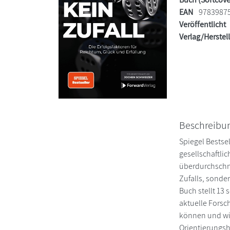
EAN
9783987
Veröffentlicht
Verlag/Herstel
Beschreibu
Spiegel Bestse
gesellschaftli
überdurchschni
Zufalls, sonde
Buch stellt 13 
aktuelle Forsc
können und wie
Orientierungsh