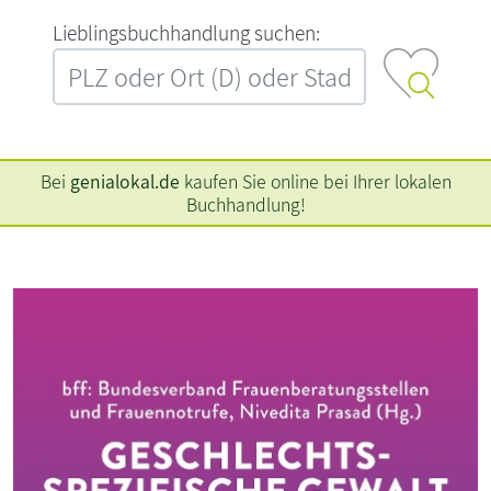
L‍i‍e‍b‍l‍i‍n‍g‍s‍b‍u‍c‍h‍h‍a‍n‍d‍l‍u‍n‍g‍ ‍s‍u‍c‍h‍e‍n‍:‍
Bei
genialokal.de
kaufen Sie online bei Ihrer lokalen
Buchhandlung!