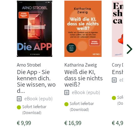
Arno Strobel
Katharina Zweig
Cory Doctoro
Die App - Sie
Weiß die KI,
Enshittific
kennen dich.
dass sie nichts
eBook (e
Sie wissen, wo
weiß?
d...
eBook (epub)
Sofort lieferba
eBook (epub)
(Download)
Sofort lieferbar
Sofort lieferbar
(Download)
(Download)
€
9,99
€
16,99
€
4,99