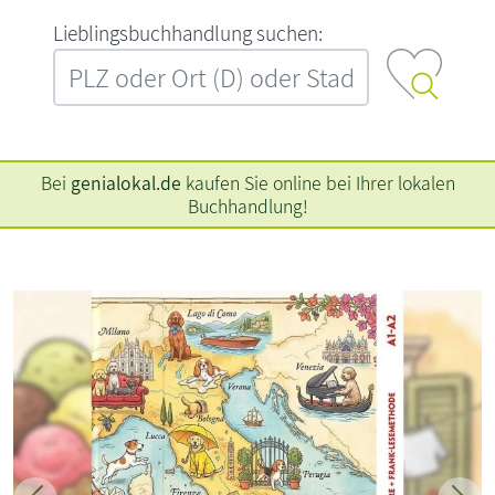
L‍i‍e‍b‍l‍i‍n‍g‍s‍b‍u‍c‍h‍h‍a‍n‍d‍l‍u‍n‍g‍ ‍s‍u‍c‍h‍e‍n‍:‍
Bei
genialokal.de
kaufen Sie online bei Ihrer lokalen
Buchhandlung!