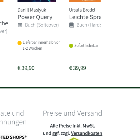
Daniil Maslyuk
Ursula Bredel
Uwe Mutz
Power Query
Leichte Sprache
Websei
che
progr
Buch (Softcover)
Buch (Hardcover)
und ge
ver)
Buch 
Lieferbar innerhalb von
Sofort lieferbar
1-2 Wochen
Sofort li
€
39,90
€
39,99
€
49,90
kate und
Preise und Versand
chnungen
Alle Preise inkl. MwSt.
und ggf. zzgl.
Versandkosten