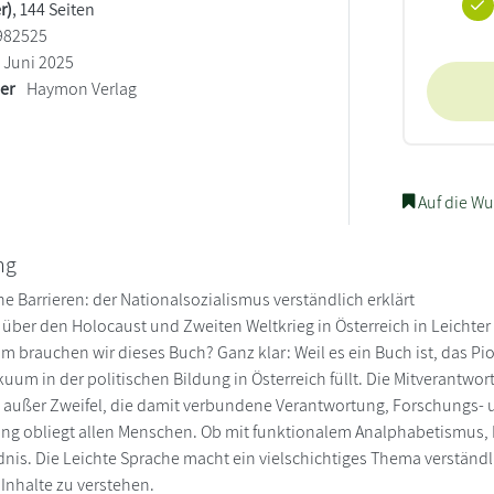
r)
, 144 Seiten
982525
Juni 2025
ler
Haymon Verlag
Auf die Wu
ng
e Barrieren: der Nationalsozialismus verständlich erklärt
 über den Holocaust und Zweiten Weltkrieg in Österreich in Leichter
m brauchen wir dieses Buch? Ganz klar: Weil es ein Buch ist, das Pion
akuum in der politischen Bildung in Österreich füllt. Die Mitverant
t außer Zweifel, die damit verbundene Verantwortung, Forschungs- 
ung obliegt allen Menschen. Ob mit funktionalem Analphabetismus,
nis. Die Leichte Sprache macht ein vielschichtiges Thema verständlic
 Inhalte zu verstehen.