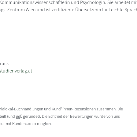
t Kommunikationswissenschaftlerin und Psychologin. Sie arbeitet m
gs-Zentrum Wien und ist zertifizierte Übersetzerin für Leichte Sprac
g
bruck
tudienverlag.at
enialokal-Buchhandlungen und Kund*innen-Rezensionen zusammen. Die
ilt (und ggf. gerundet). Die Echtheit der Bewertungen wurde von uns
 nur mit Kundenkonto möglich.