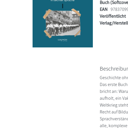
Buch (Softcove
EAN
9783709
Veröffentlicht
Verlag/Herstel
Beschreibu
Geschichte ohn
Das erste Buch
bricht an: Waru
aufholt, ein V
Weltkrieg steh
Recht auf Bild
Sprachverständ
alle, komplexe