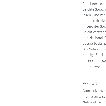
Eine Leerstelle
Leichte Sprach
lesen. Und wir
einen inklusiv
In Leichter Spr
Leicht verstän
den National-So
passierte dama
Der National-S
heutige Zeit b
ausgeschlossen
Erinnerung.
Portrait
Gunnar Mertz is
mehreren wisse
Nationalsozial