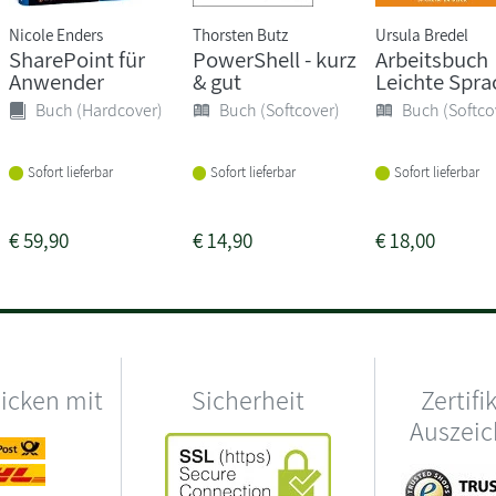
Nicole Enders
Thorsten Butz
Ursula Bredel
SharePoint für
PowerShell - kurz
Arbeitsbuch
Anwender
& gut
Leichte Spra
Buch (Hardcover)
Buch (Softcover)
Buch (Softco
Sofort lieferbar
Sofort lieferbar
Sofort lieferbar
€
59,90
€
14,90
€
18,00
hicken mit
Sicherheit
Zertifi
Auszei