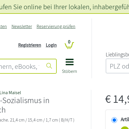
fen Sie online bei Ihrer lokalen
, inhabergefü
sten
Newsletter
Reservierung prüfen
0
Registrieren
Login
L‍i‍e‍b‍l‍i‍n‍g‍s‍b
Stöbern
Lina Maisel
€
14
-Sozialismus in
ch
Arti
ache. 21,4 cm / 15,4 cm / 1,7 cm ( B/H/T )