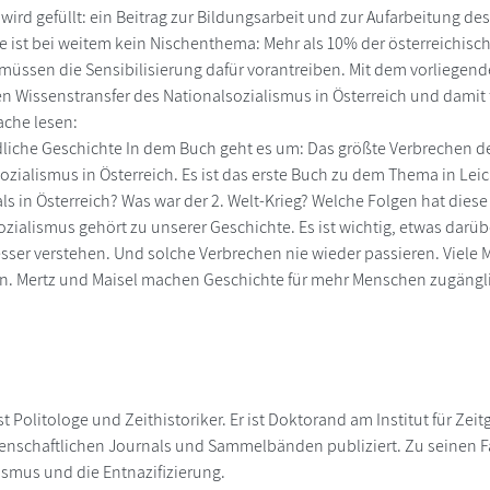
 wird gefüllt: ein Beitrag zur Bildungsarbeit und zur Aufarbeitung d
e ist bei weitem kein Nischenthema: Mehr als 10% der österreichis
 müssen die Sensibilisierung dafür vorantreiben. Mit dem vorliegende
en Wissenstransfer des Nationalsozialismus in Österreich und damit
ache lesen:
dliche Geschichte In dem Buch geht es um: Das größte Verbrechen de
zialismus in Österreich. Es ist das erste Buch zu dem Thema in Leich
ls in Österreich? Was war der 2. Welt-Krieg? Welche Folgen hat diese
ozialismus gehört zu unserer Geschichte. Es ist wichtig, etwas darüb
esser verstehen. Und solche Verbrechen nie wieder passieren. Viel
. Mertz und Maisel machen Geschichte für mehr Menschen zugängli
t Politologe und Zeithistoriker. Er ist Doktorand am Institut für Zei
nschaftlichen Journals und Sammelbänden publiziert. Zu seinen Fa
ismus und die Entnazifizierung.