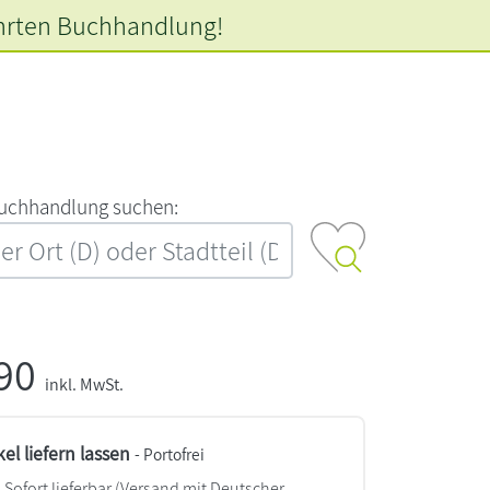
hrten
Buchhandlung!
‍u‍c‍h‍h‍a‍n‍d‍l‍u‍n‍g‍ ‍s‍u‍c‍h‍e‍n‍:‍
,90
inkl. MwSt.
kel liefern lassen
- Portofrei
Sofort lieferbar
(Versand mit Deutscher