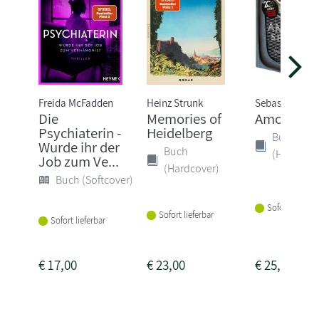
Freida McFadden
Heinz Strunk
Sebastian Fitz
Die
Memories of
Amokspiel
Psychiaterin -
Heidelberg
Buch
Wurde ihr der
Buch
(Hardcove
Job zum Ve...
(Hardcover)
Buch (Softcover)
Sofort lieferba
Sofort lieferbar
Sofort lieferbar
€
17,00
€
23,00
€
25,00