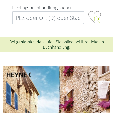
L‍i‍e‍b‍l‍i‍n‍g‍s‍b‍u‍c‍h‍h‍a‍n‍d‍l‍u‍n‍g‍ ‍s‍u‍c‍h‍e‍n‍:‍
Bei
genialokal.de
kaufen Sie online bei Ihrer lokalen
Buchhandlung!