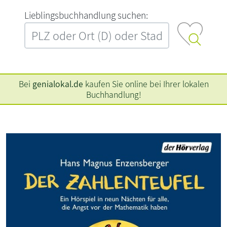
L‍i‍e‍b‍l‍i‍n‍g‍s‍b‍u‍c‍h‍h‍a‍n‍d‍l‍u‍n‍g‍ ‍s‍u‍c‍h‍e‍n‍:‍
Bei
genialokal.de
kaufen Sie online bei Ihrer lokalen
Buchhandlung!