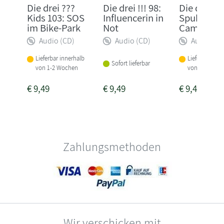
Die drei ???
Die drei !!! 98:
Die drei !!!
Kids 103: SOS
Influencerin in
Spuk auf 
im Bike-Park
Not
Campingpl
Audio (CD)
Audio (CD)
Audio (CD
Lieferbar innerhalb
Lieferbar inne
Sofort lieferbar
von 1-2 Wochen
von 1-2 Woch
€
9,49
€
9,49
€
9,49
Zahlungsmethoden
Wir verschicken mit