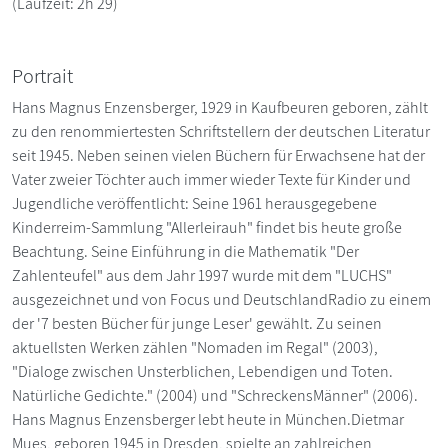
(Laufzeit: 2h 29)
Portrait
Hans Magnus Enzensberger, 1929 in Kaufbeuren geboren, zählt
zu den renommiertesten Schriftstellern der deutschen Literatur
seit 1945. Neben seinen vielen Büchern für Erwachsene hat der
Vater zweier Töchter auch immer wieder Texte für Kinder und
Jugendliche veröffentlicht: Seine 1961 herausgegebene
Kinderreim-Sammlung "Allerleirauh" findet bis heute große
Beachtung. Seine Einführung in die Mathematik "Der
Zahlenteufel" aus dem Jahr 1997 wurde mit dem "LUCHS"
ausgezeichnet und von Focus und DeutschlandRadio zu einem
der '7 besten Bücher für junge Leser' gewählt. Zu seinen
aktuellsten Werken zählen "Nomaden im Regal" (2003),
"Dialoge zwischen Unsterblichen, Lebendigen und Toten.
Natürliche Gedichte." (2004) und "SchreckensMänner" (2006).
Hans Magnus Enzensberger lebt heute in München.Dietmar
Mues, geboren 1945 in Dresden, spielte an zahlreichen