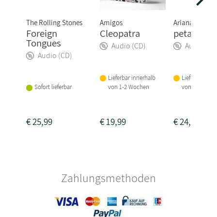
The Rolling Stones
Amigos
Ariana Grande
Foreign
Cleopatra
petal
Tongues
Audio (CD)
Audio (CD
Audio (CD)
Lieferbar innerhalb
Lieferbar inne
von 1-2 Wochen
von 1-2 Woch
Sofort lieferbar
€
25,99
€
19,99
€
24,99
Zahlungsmethoden