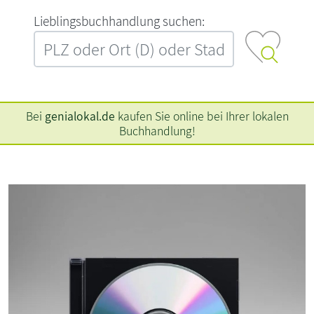
L‍i‍e‍b‍l‍i‍n‍g‍s‍b‍u‍c‍h‍h‍a‍n‍d‍l‍u‍n‍g‍ ‍s‍u‍c‍h‍e‍n‍:‍
Bei
genialokal.de
kaufen Sie online bei Ihrer lokalen
Buchhandlung!