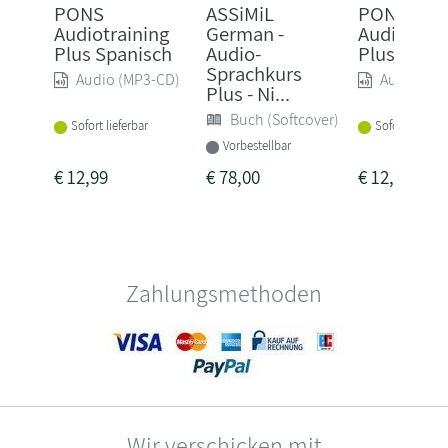
PONS
ASSiMiL
PONS
Audiotraining
German -
Audiotrain
Plus Spanisch
Audio-
Plus Engli
Sprachkurs
Audio (MP3-CD)
Audio (MP
Plus - Ni...
Buch (Softcover)
Sofort lieferbar
Sofort lieferba
Vorbestellbar
€
12,99
€
78,00
€
12,99
Zahlungsmethoden
Wir verschicken mit