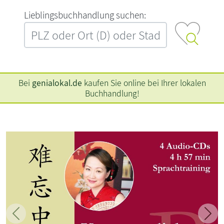
L‍i‍e‍b‍l‍i‍n‍g‍s‍b‍u‍c‍h‍h‍a‍n‍d‍l‍u‍n‍g‍ ‍s‍u‍c‍h‍e‍n‍:‍
Bei
genialokal.de
kaufen Sie online bei Ihrer lokalen
Buchhandlung!
Zurück
Weit