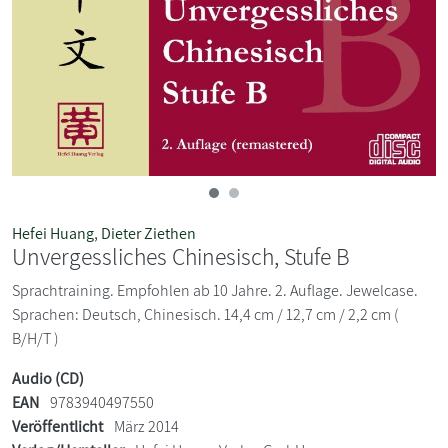
Hefei Huang
,
Dieter Ziethen
Unvergessliches Chinesisch, Stufe B
Sprachtraining. Empfohlen ab 10 Jahre. 2. Auflage. Jewelcase.
Sprachen: Deutsch, Chinesisch. 14,4 cm / 12,7 cm / 2,2 cm (
B/H/T )
Audio (CD)
EAN
9783940497550
Veröffentlicht
März 2014