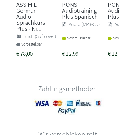
ASSiMiL
PONS
PONS
German -
Audiotraining
Audiotrain
Audio-
Plus Spanisch
Plus Engli
Sprachkurs
Audio (MP3-CD)
Audio (MP
Plus - Ni...
Buch (Softcover)
Sofort lieferbar
Sofort lieferba
Vorbestellbar
€
78,00
€
12,99
€
12,99
Zahlungsmethoden
Wir verschicken mit