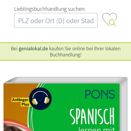
L‍i‍e‍b‍l‍i‍n‍g‍s‍b‍u‍c‍h‍h‍a‍n‍d‍l‍u‍n‍g‍ ‍s‍u‍c‍h‍e‍n‍:‍
Bei
genialokal.de
kaufen Sie online bei Ihrer lokalen
Buchhandlung!