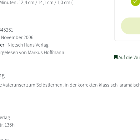
 Minuten. 12,4 cm / 14,1 cm / 1,0 cm (
345261
November 2006
ler
Nietsch Hans Verlag
rgelesen von Markus Hoffmann
Auf die Wu
ng
 Vaterunser zum Selbstlernen, in der korrekten klassisch-aramäis
erlag
r. 136h
iburg