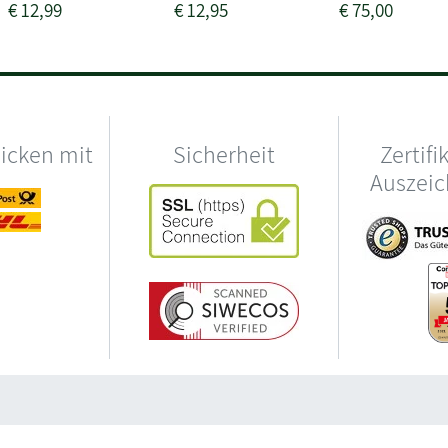
€
12,99
€
12,95
€
75,00
hicken mit
Sicherheit
Zertifi
Auszei