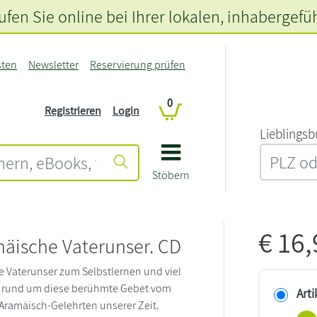
fen Sie online bei Ihrer lokalen
, inhabergefü
sten
Newsletter
Reservierung prüfen
0
Registrieren
Login
L‍i‍e‍b‍l‍i‍n‍g‍s‍b
Stöbern
€
16
äische Vaterunser. CD
 Vaterunser zum Selbstlernen und viel
 rund um diese berühmte Gebet vom
Arti
ramäisch-Gelehrten unserer Zeit.