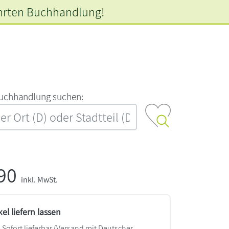
hrten
Buchhandlung!
‍u‍c‍h‍h‍a‍n‍d‍l‍u‍n‍g‍ ‍s‍u‍c‍h‍e‍n‍:‍
,90
inkl. MwSt.
kel liefern lassen
Sofort lieferbar
(Versand mit Deutscher