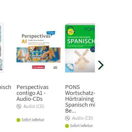
Horst Flo
600 Gri
nisch
Perspectivas
PONS
Vokabe
contigo A1 -
Wortschatz-
spieler
Audio-CDs
Hörtraining
erlernt.
Spanisch mit
Audio (CD)
Be...
Audio
Audio (CD)
Sofort lieferbar
Vorbeste
Sofort lieferbar