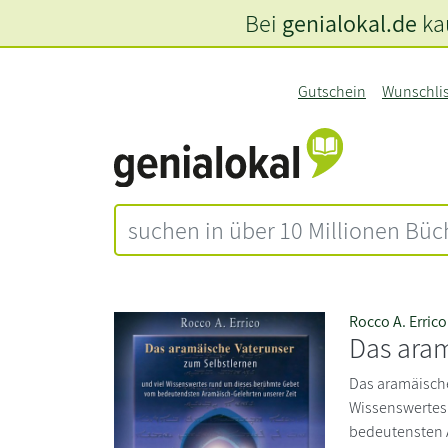
Bei
genialokal.de
kau
Gutschein
Wunschli
Rocco A. Errico
Das aram
Das aramäische
Wissenswertes
bedeutensten A