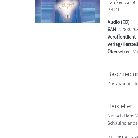
Laufzeit ca. 50
B/H/T )
Audio (CD)
EAN
9783929
Veröffentlicht
Verlag/Herstel
Übersetzer
Vo
Beschreibu
Das aramäische
Hersteller
Nietsch Hans V
Schauinslandst
DE - 79100 Fre