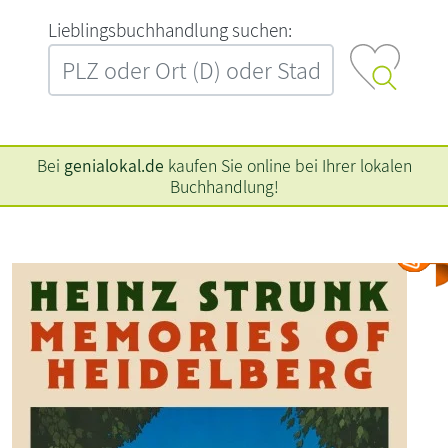
L‍i‍e‍b‍l‍i‍n‍g‍s‍b‍u‍c‍h‍h‍a‍n‍d‍l‍u‍n‍g‍ ‍s‍u‍c‍h‍e‍n‍:‍
Bei
genialokal.de
kaufen Sie online bei Ihrer lokalen
Buchhandlung!