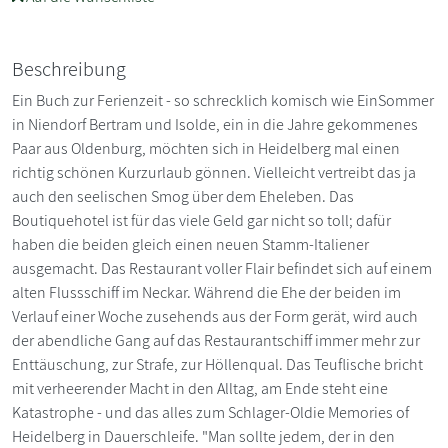
Beschreibung
Ein Buch zur Ferienzeit - so schrecklich komisch wie EinSommer
in Niendorf Bertram und Isolde, ein in die Jahre gekommenes
Paar aus Oldenburg, möchten sich in Heidelberg mal einen
richtig schönen Kurzurlaub gönnen. Vielleicht vertreibt das ja
auch den seelischen Smog über dem Eheleben. Das
Boutiquehotel ist für das viele Geld gar nicht so toll; dafür
haben die beiden gleich einen neuen Stamm-Italiener
ausgemacht. Das Restaurant voller Flair befindet sich auf einem
alten Flussschiff im Neckar. Während die Ehe der beiden im
Verlauf einer Woche zusehends aus der Form gerät, wird auch
der abendliche Gang auf das Restaurantschiff immer mehr zur
Enttäuschung, zur Strafe, zur Höllenqual. Das Teuflische bricht
mit verheerender Macht in den Alltag, am Ende steht eine
Katastrophe - und das alles zum Schlager-Oldie Memories of
Heidelberg in Dauerschleife. "Man sollte jedem, der in den