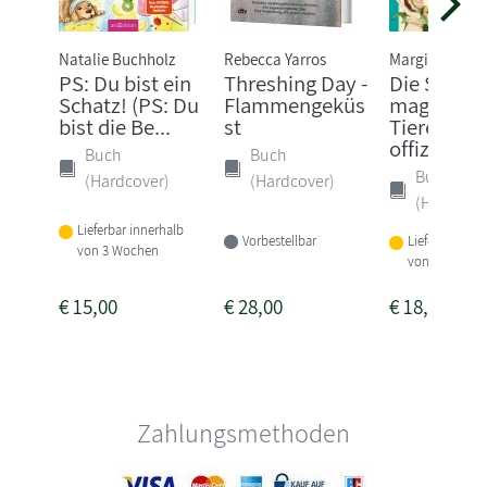
Natalie Buchholz
Rebecca Yarros
Margit Auer
PS: Du bist ein
Threshing Day -
Die Schule
Schatz! (PS: Du
Flammengeküs
magische
bist die Be...
st
Tiere - Das
offizi...
Buch
Buch
Buch
(Hardcover)
(Hardcover)
(Hardcove
Lieferbar innerhalb
Vorbestellbar
Lieferbar inne
von 3 Wochen
von 3-4 Woch
€
15,00
€
28,00
€
18,00
Zahlungsmethoden