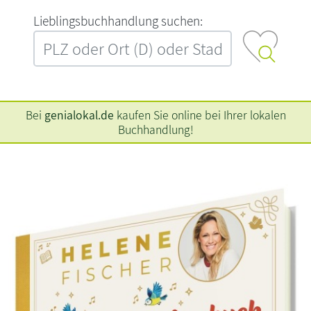
L‍i‍e‍b‍l‍i‍n‍g‍s‍b‍u‍c‍h‍h‍a‍n‍d‍l‍u‍n‍g‍ ‍s‍u‍c‍h‍e‍n‍:‍
Bei
genialokal.de
kaufen Sie online bei Ihrer lokalen
Buchhandlung!