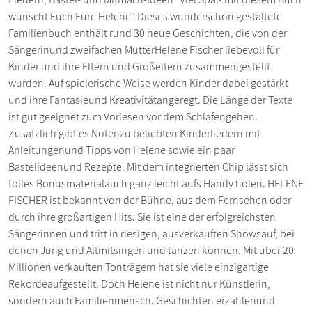
wünscht Euch Eure Helene" Dieses wunderschön gestaltete
Familienbuch enthält rund 30 neue Geschichten, die von der
Sängerinund zweifachen MutterHelene Fischer liebevoll für
Kinder und ihre Eltern und Großeltern zusammengestellt
wurden. Auf spielerische Weise werden Kinder dabei gestärkt
und ihre Fantasieund Kreativitätangeregt. Die Länge der Texte
ist gut geeignet zum Vorlesen vor dem Schlafengehen.
Zusätzlich gibt es Notenzu beliebten Kinderliedern mit
Anleitungenund Tipps von Helene sowie ein paar
Bastelideenund Rezepte. Mit dem integrierten Chip lässt sich
tolles Bonusmaterialauch ganz leicht aufs Handy holen. HELENE
FISCHER ist bekannt von der Bühne, aus dem Fernsehen oder
durch ihre großartigen Hits. Sie ist eine der erfolgreichsten
Sängerinnen und tritt in riesigen, ausverkauften Showsauf, bei
denen Jung und Altmitsingen und tanzen können. Mit über 20
Millionen verkauften Tonträgern hat sie viele einzigartige
Rekordeaufgestellt. Doch Helene ist nicht nur Künstlerin,
sondern auch Familienmensch. Geschichten erzählenund