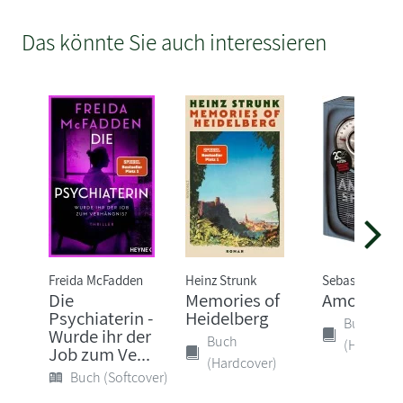
Das könnte Sie auch interessieren
Freida McFadden
Heinz Strunk
Sebastian Fitz
Die
Memories of
Amokspiel
Psychiaterin -
Heidelberg
Buch
Wurde ihr der
Buch
(Hardcove
Job zum Ve...
(Hardcover)
Buch (Softcover)