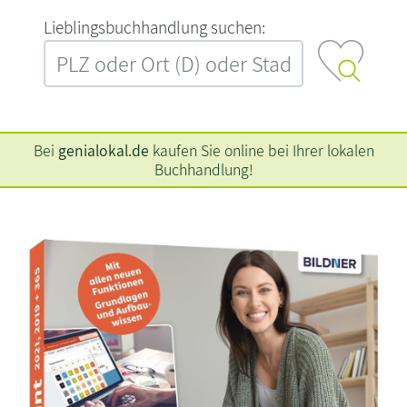
L‍i‍e‍b‍l‍i‍n‍g‍s‍b‍u‍c‍h‍h‍a‍n‍d‍l‍u‍n‍g‍ ‍s‍u‍c‍h‍e‍n‍:‍
Bei
genialokal.de
kaufen Sie online bei Ihrer lokalen
Buchhandlung!