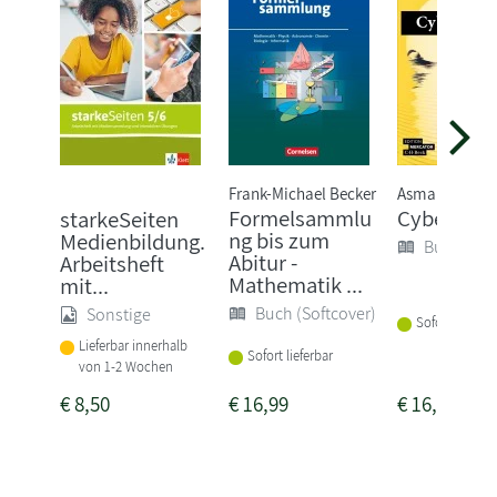
Frank-Michael Becker
Asma Mhalla
Formelsammlu
Cyberpun
starkeSeiten
ng bis zum
Medienbildung.
Buch (Sof
Abitur -
Arbeitsheft
Mathematik ...
mit...
Buch (Softcover)
Sonstige
Sofort lieferba
Lieferbar innerhalb
Sofort lieferbar
von 1-2 Wochen
€
8,50
€
16,99
€
16,00