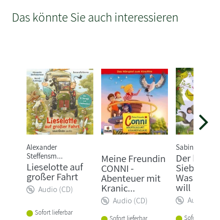
Das könnte Sie auch interessieren
Alexander
Sabine Bohlm
Steffensm...
Der kleine
Meine Freundin
Lieselotte auf
Siebenschl
CONNI -
großer Fahrt
Was ich w
Abenteuer mit
will
Kranic...
Audio (CD)
Audio (CD
Audio (CD)
Sofort lieferbar
Sofort lieferba
Sofort lieferbar