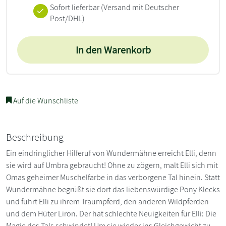
Sofort lieferbar
(Versand mit Deutscher
Post/DHL)
In den Warenkorb
Auf die Wunschliste
Beschreibung
Ein eindringlicher Hilferuf von Wundermähne erreicht Elli, denn
sie wird auf Umbra gebraucht! Ohne zu zögern, malt Elli sich mit
Omas geheimer Muschelfarbe in das verborgene Tal hinein. Statt
Wundermähne begrüßt sie dort das liebenswürdige Pony Klecks
und führt Elli zu ihrem Traumpferd, den anderen Wildpferden
und dem Hüter Liron. Der hat schlechte Neuigkeiten für Elli: Die
Magie des Tals schwindet! Um sie wieder ins Gleichgewicht zu