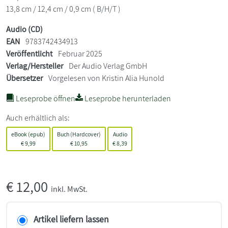
13,8 cm / 12,4 cm / 0,9 cm ( B/H/T )
Audio (CD)
EAN
9783742434913
Veröffentlicht
Februar 2025
Verlag/Hersteller
Der Audio Verlag GmbH
Übersetzer
Vorgelesen von Kristin Alia Hunold
Leseprobe öffnen
Leseprobe herunterladen
Auch erhältlich als:
eBook (epub)
Buch (Hardcover)
Audio
€
9,99
€
10,95
€
8,39
€
12,00
inkl. MwSt.
Artikel liefern lassen