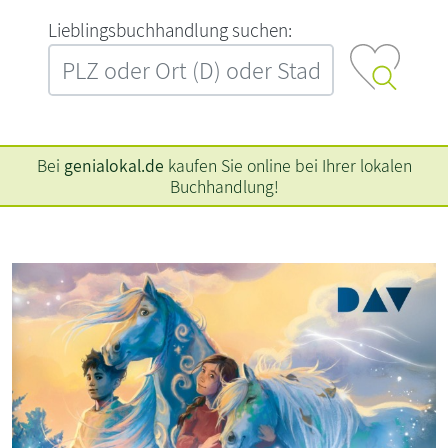
L‍i‍e‍b‍l‍i‍n‍g‍s‍b‍u‍c‍h‍h‍a‍n‍d‍l‍u‍n‍g‍ ‍s‍u‍c‍h‍e‍n‍:‍
Bei
genialokal.de
kaufen Sie online bei Ihrer lokalen
Buchhandlung!