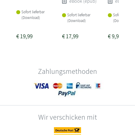
eBook (epub)
eBook (e
Sofort lieferbar
Sofort lieferbar
Sofort lieferba
(Download)
(Download)
(Download)
€
19,99
€
17,99
€
9,99
Zahlungsmethoden
Wir verschicken mit