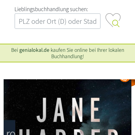
L‍i‍e‍b‍l‍i‍n‍g‍s‍b‍u‍c‍h‍h‍a‍n‍d‍l‍u‍n‍g‍ ‍s‍u‍c‍h‍e‍n‍:‍
Bei
genialokal.de
kaufen Sie online bei Ihrer lokalen
Buchhandlung!