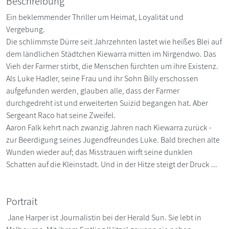
Beschreibung
Ein beklemmender Thriller um Heimat, Loyalität und
Vergebung.
Die schlimmste Dürre seit Jahrzehnten lastet wie heißes Blei auf
dem ländlichen Städtchen Kiewarra mitten im Nirgendwo. Das
Vieh der Farmer stirbt, die Menschen fürchten um ihre Existenz.
Als Luke Hadler, seine Frau und ihr Sohn Billy erschossen
aufgefunden werden, glauben alle, dass der Farmer
durchgedreht ist und erweiterten Suizid begangen hat. Aber
Sergeant Raco hat seine Zweifel.
Aaron Falk kehrt nach zwanzig Jahren nach Kiewarra zurück -
zur Beerdigung seines Jugendfreundes Luke. Bald brechen alte
Wunden wieder auf; das Misstrauen wirft seine dunklen
Schatten auf die Kleinstadt. Und in der Hitze steigt der Druck ...
Portrait
Jane Harper ist Journalistin bei der Herald Sun. Sie lebt in