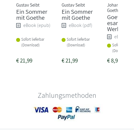
Gustav Seibt
Gustav Seibt
Johann Wolfg
Goethe
Ein Sommer
Ein Sommer
Goethe,J.W
mit Goethe
mit Goethe
esammelt
eBook (epub)
eBook (pdf)
Werke
eBook (e
Sofort lieferbar
Sofort lieferbar
(Download)
(Download)
Sofort lieferba
(Download)
€
21,99
€
21,99
€
8,99
Zahlungsmethoden