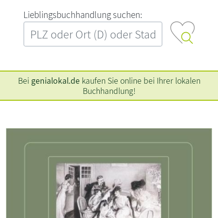
L‍i‍e‍b‍l‍i‍n‍g‍s‍b‍u‍c‍h‍h‍a‍n‍d‍l‍u‍n‍g‍ ‍s‍u‍c‍h‍e‍n‍:‍
Bei
genialokal.de
kaufen Sie online bei Ihrer lokalen
Buchhandlung!