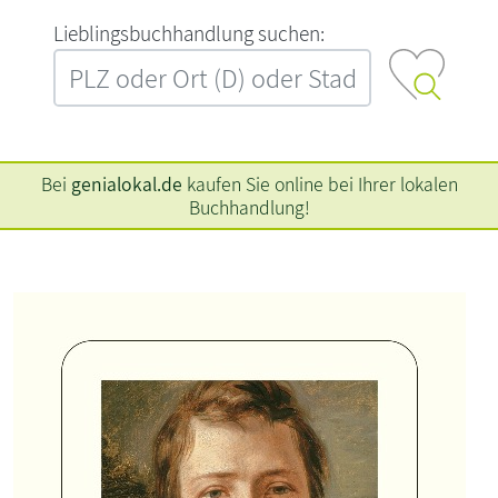
L‍i‍e‍b‍l‍i‍n‍g‍s‍b‍u‍c‍h‍h‍a‍n‍d‍l‍u‍n‍g‍ ‍s‍u‍c‍h‍e‍n‍:‍
Bei
genialokal.de
kaufen Sie online bei Ihrer lokalen
Buchhandlung!