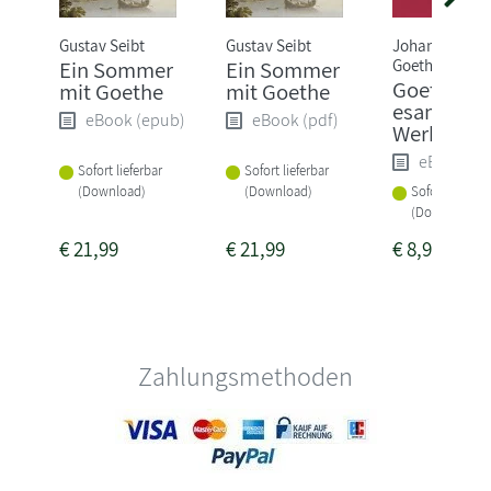
Gustav Seibt
Gustav Seibt
Johann Wolfg
Goethe
Ein Sommer
Ein Sommer
Goethe,J.W
mit Goethe
mit Goethe
esammelt
eBook (epub)
eBook (pdf)
Werke
eBook (e
Sofort lieferbar
Sofort lieferbar
(Download)
(Download)
Sofort lieferba
(Download)
€
21,99
€
21,99
€
8,99
Zahlungsmethoden