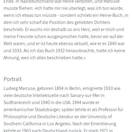
Ende. In Nazideutschland war Heine verboten, und Marcuse
musste fliehen: »Ich hatte mir nie überlegt, was ich tun würde,
wenn ich etwas tun müsste - sondern schrieb ein Heine-Buch, in
dem ich sehr scharf die Position des geliebten Dichters
beschrieb. Er wuchs mir deshalb so ans Herz, weil er mich und
meine Freunde schon ausgesprochen hatte, bevor wir auf der
Welt waren, und er ist heute ebenso aktuell, wie er es 1840 war
und 1933. Als ich das Buch 1932 herausbrachte, hatte ich keine
Ahnung, wen ich alles beschrieben hatte.«
Portrait
Ludwig Marcuse, geboren 1894 in Berlin, emigrierte 1933 wie
viele deutsche Intellektuelle nach Sanary-sur-Mer in
Südfrankreich und 1940 in die USA. 1944 wurde er
amerikanischer Staatsbürger, später lehrte er als Professor für
Philosophie und Deutsche Literatur an der University of
Southern California in Los Angeles. Nach der Emeritierung
kehrte er 1963 nach Deutschland zurück. Er starb 1971 in