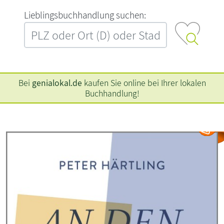
L‍i‍e‍b‍l‍i‍n‍g‍s‍b‍u‍c‍h‍h‍a‍n‍d‍l‍u‍n‍g‍ ‍s‍u‍c‍h‍e‍n‍:‍
Bei
genialokal.de
kaufen Sie online bei Ihrer lokalen
Buchhandlung!