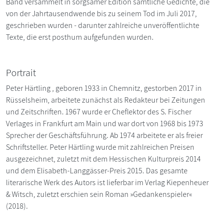
Band versammelt in sorgsamer Edition sämtliche Gedichte, die
von der Jahrtausendwende bis zu seinem Tod im Juli 2017,
geschrieben wurden - darunter zahlreiche unveröffentlichte
Texte, die erst posthum aufgefunden wurden.
Portrait
Peter Härtling , geboren 1933 in Chemnitz, gestorben 2017 in
Rüsselsheim, arbeitete zunächst als Redakteur bei Zeitungen
und Zeitschriften. 1967 wurde er Cheflektor des S. Fischer
Verlages in Frankfurt am Main und war dort von 1968 bis 1973
Sprecher der Geschäftsführung. Ab 1974 arbeitete er als freier
Schriftsteller. Peter Härtling wurde mit zahlreichen Preisen
ausgezeichnet, zuletzt mit dem Hessischen Kulturpreis 2014
und dem Elisabeth-Langgässer-Preis 2015. Das gesamte
literarische Werk des Autors ist lieferbar im Verlag Kiepenheuer
& Witsch, zuletzt erschien sein Roman »Gedankenspieler«
(2018).