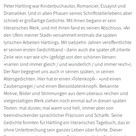
Peter Härtling war Kinderbuchautor, Romancier, Essayist und
Dramatiker. Und in allen Phasen seines Schriftstellerlebens aber
schrieb er großartige Gedichte. Mit ihnen begann er sein
literarisches Werk, und mit ihnen fand es seinen Abschluss. »An
den Ufern meiner Stadt« versammelt erstmals die späten
lyrischen Arbeiten Härtlings. Mit siebzehn Jahren veröffentlichte
er seinen ersten Gedichtband - darin auch die später oft zitierte
Zeile »ein narr wie ich« (gefolgt von den schönen Versen:
»narren sind immer gleich / und wunderlich / und immer reich«).
Der Narr begegnet uns auch in seinen späten, in seinen
Altersgedichten. Hier hat er einen »Totenkopf« - »und einen
Zauberspiegel / und einen Bleisoldatenknopf«. Bekannte
Motive, Bilder und Stimmungen aus dem überaus reichen und
vielgestaltigen Werk ziehen noch einmal auf in diesen späten
Texten: mal düster, mal warm und hell, immer aber von
beeindruckender sprachlicher Präzision und Schärfe. Seine
Gedichte formten für Härtling ein literarisches Tagebuch, das er
ohne Unterbrechung sein ganzes Leben über führte. Dieser