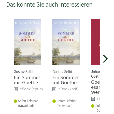
Das könnte Sie auch interessieren
Gustav Seibt
Gustav Seibt
Johann Wolfg
Goethe
Ein Sommer
Ein Sommer
Goethe,J.W
mit Goethe
mit Goethe
esammelt
eBook (epub)
eBook (pdf)
Werke
eBook (e
Sofort lieferbar
Sofort lieferbar
(Download)
(Download)
Sofort lieferba
(Download)