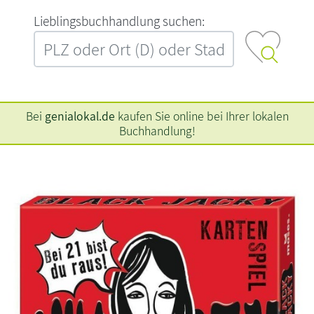
L‍i‍e‍b‍l‍i‍n‍g‍s‍b‍u‍c‍h‍h‍a‍n‍d‍l‍u‍n‍g‍ ‍s‍u‍c‍h‍e‍n‍:‍
Bei
genialokal.de
kaufen Sie online bei Ihrer lokalen
Buchhandlung!