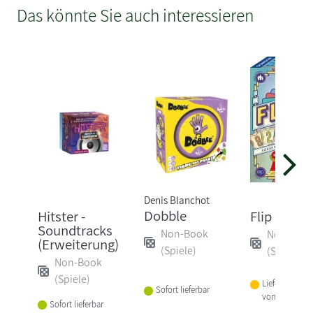
Das könnte Sie auch interessieren
Denis Blanchot
Dobble
Hitster -
Flip 7
Soundtracks
Non-Book
Non-Boo
(Erweiterung)
(Spiele)
(Spiele)
Non-Book
(Spiele)
Lieferbar inne
Sofort lieferbar
von 1-2 Woch
Sofort lieferbar