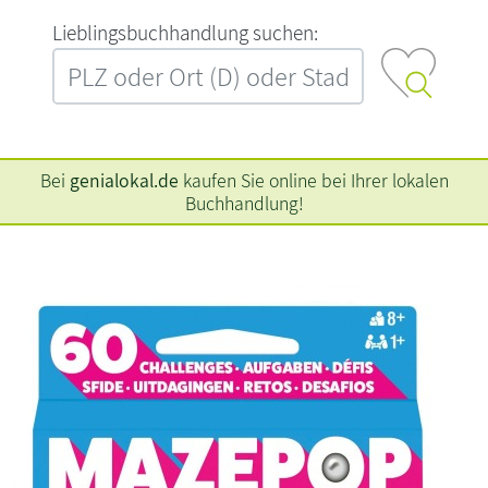
L‍i‍e‍b‍l‍i‍n‍g‍s‍b‍u‍c‍h‍h‍a‍n‍d‍l‍u‍n‍g‍ ‍s‍u‍c‍h‍e‍n‍:‍
Bei
genialokal.de
kaufen Sie online bei Ihrer lokalen
Buchhandlung!