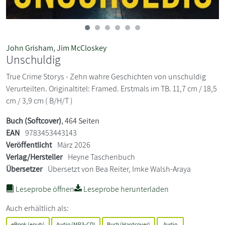
John Grisham
,
Jim McCloskey
Unschuldig
True Crime Storys - Zehn wahre Geschichten von unschuldig
Verurteilten. Originaltitel: Framed. Erstmals im TB. 11,7 cm / 18,5
cm / 3,9 cm ( B/H/T )
Buch (Softcover)
, 464 Seiten
EAN
9783453443143
Veröffentlicht
März 2026
Verlag/Hersteller
Heyne Taschenbuch
Übersetzer
Übersetzt von Bea Reiter, Imke Walsh-Araya
Leseprobe öffnen
Leseprobe herunterladen
Auch erhältlich als:
eBook (epub)
Audio (MP3-CD)
Buch (Hardcover)
Audio