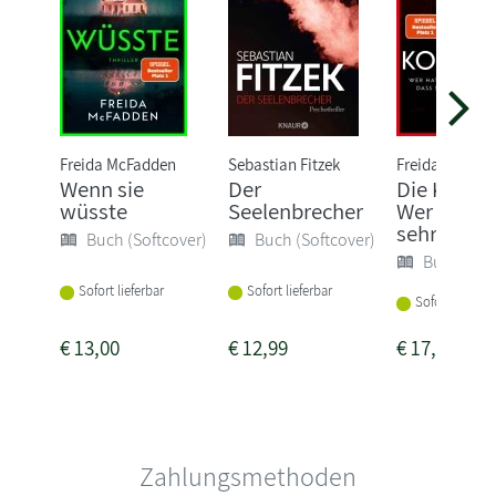
Freida McFadden
Sebastian Fitzek
Freida McFad
Wenn sie
Der
Die Kollegi
wüsste
Seelenbrecher
Wer hat si
sehr gehass
Buch (Softcover)
Buch (Softcover)
Buch (Sof
Sofort lieferbar
Sofort lieferbar
Sofort lieferba
€
13,00
€
12,99
€
17,00
Zahlungsmethoden