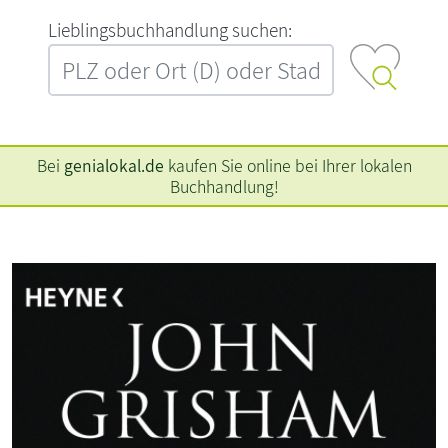
L‍i‍e‍b‍l‍i‍n‍g‍s‍b‍u‍c‍h‍h‍a‍n‍d‍l‍u‍n‍g‍ ‍s‍u‍c‍h‍e‍n‍:‍
Bei
genialokal.de
kaufen Sie online bei Ihrer lokalen
Buchhandlung!