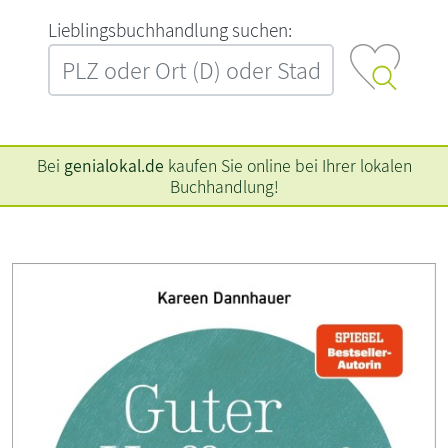
L‍i‍e‍b‍l‍i‍n‍g‍s‍b‍u‍c‍h‍h‍a‍n‍d‍l‍u‍n‍g‍ ‍s‍u‍c‍h‍e‍n‍:‍
Bei
genialokal.de
kaufen Sie online bei Ihrer lokalen
Buchhandlung!