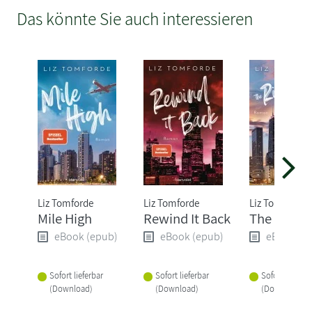
Das könnte Sie auch interessieren
Liz Tomforde
Liz Tomforde
Liz Tomforde
Mile High
Rewind It Back
The Right
eBook (epub)
eBook (epub)
eBook (e
Sofort lieferbar
Sofort lieferbar
Sofort lieferba
(Download)
(Download)
(Download)