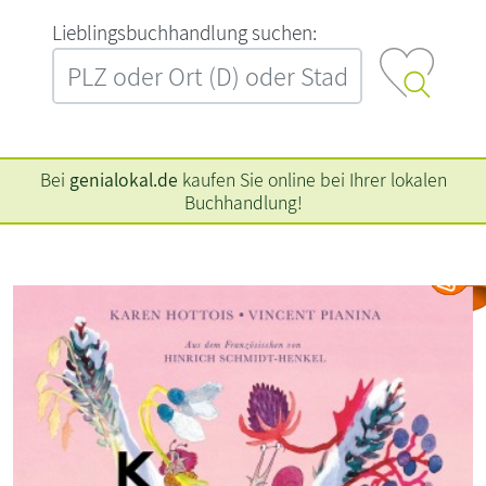
L‍i‍e‍b‍l‍i‍n‍g‍s‍b‍u‍c‍h‍h‍a‍n‍d‍l‍u‍n‍g‍ ‍s‍u‍c‍h‍e‍n‍:‍
Bei
genialokal.de
kaufen Sie online bei Ihrer lokalen
Buchhandlung!