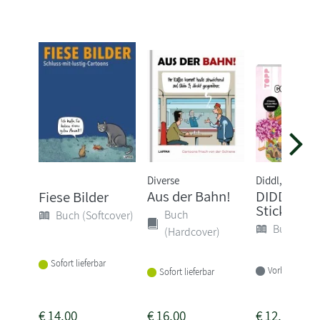
Diverse
Diddl, Thomas
Aus der Bahn!
DIDDL - C
Fiese Bilder
Sticker
Buch
Buch (Softcover)
Buch (Sof
(Hardcover)
Sofort lieferbar
Vorbestellbar
Sofort lieferbar
€
14,00
€
16,00
€
12,99