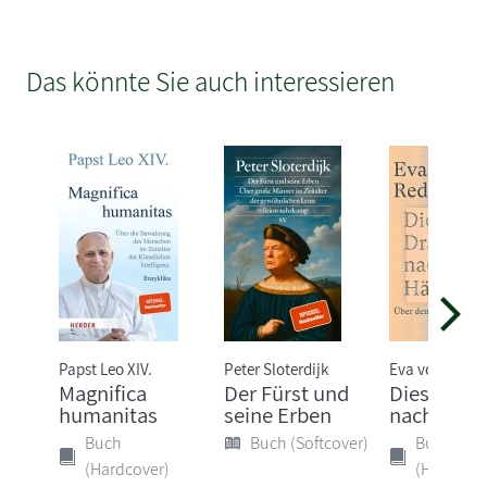
Das könnte Sie auch interessieren
Papst Leo XIV.
Peter Sloterdijk
Eva von Redec
Magnifica
Der Fürst und
Dieser Dr
humanitas
seine Erben
nach Härt
Buch
Buch (Softcover)
Buch
(Hardcover)
(Hardcove