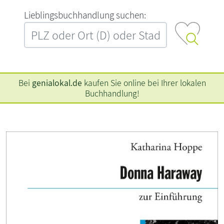
L‍i‍e‍b‍l‍i‍n‍g‍s‍b‍u‍c‍h‍h‍a‍n‍d‍l‍u‍n‍g‍ ‍s‍u‍c‍h‍e‍n‍:‍
Bei
genialokal.de
kaufen Sie online bei Ihrer lokalen
Buchhandlung!