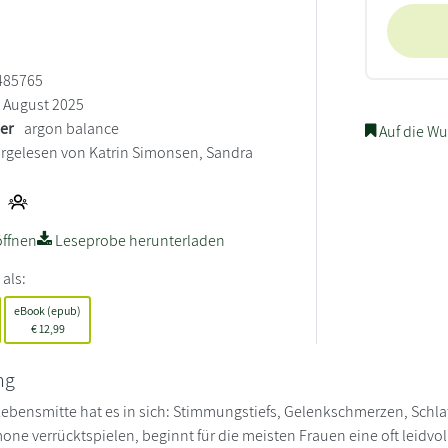
485765
August 2025
ler
argon balance
Auf die Wu
rgelesen von Katrin Simonsen, Sandra
ffnen
Leseprobe herunterladen
 als:
eBook (epub)
€
12,99
ng
Lebensmitte hat es in sich: Stimmungstiefs, Gelenkschmerzen, Sch
ne verrücktspielen, beginnt für die meisten Frauen eine oft leidvo