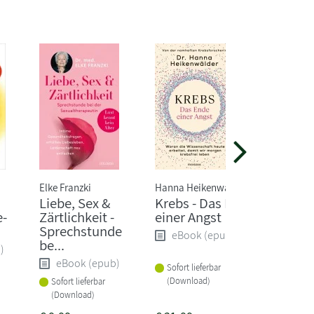
Elke Franzki
Hanna Heikenwälder
Anne Flec
Liebe, Sex &
Krebs - Das Ende
Energy
e-
Zärtlichkeit -
einer Angst
eBoo
Sprechstunde
eBook (epub)
be...
)
Sofort li
eBook (epub)
Sofort lieferbar
(Downlo
(Download)
Sofort lieferbar
(Download)