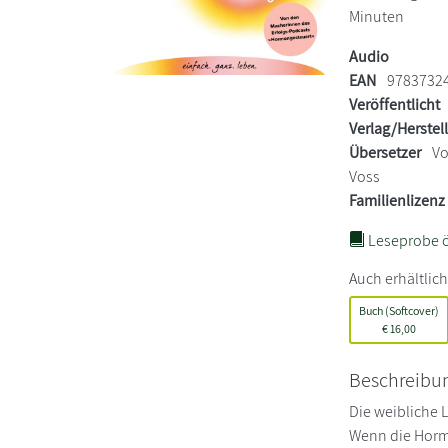
Minuten
Audio
EAN
9783732
Veröffentlicht
Verlag/Herstel
Übersetzer
Vo
Voss
Familienlizenz
Leseprobe ö
Auch erhältlich
Buch (Softcover)
€
16,00
Beschreibu
Die weibliche 
Wenn die Hormo