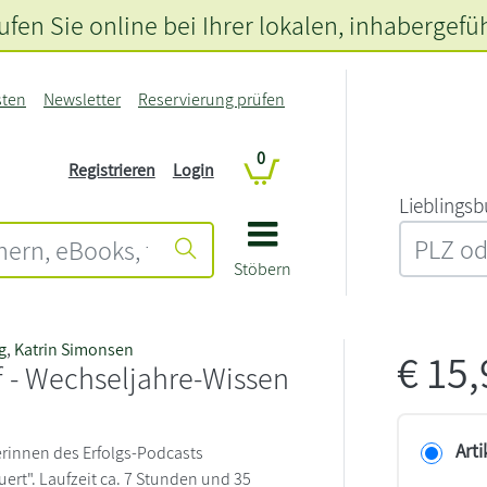
fen Sie online bei Ihrer lokalen
, inhabergefü
sten
Newsletter
Reservierung prüfen
0
Registrieren
Login
L‍i‍e‍b‍l‍i‍n‍g‍s‍b
Stöbern
g
,
Katrin Simonsen
€
15
f - Wechseljahre-Wissen
Arti
rinnen des Erfolgs-Podcasts
rt". Laufzeit ca. 7 Stunden und 35