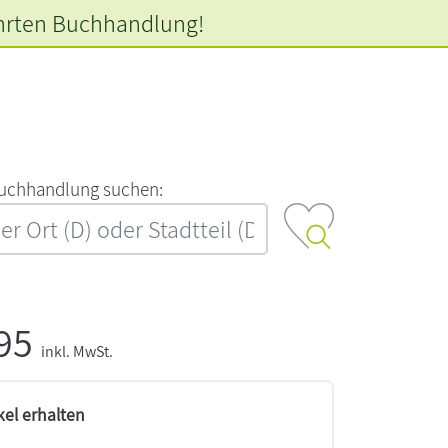
hrten
Buchhandlung!
‍u‍c‍h‍h‍a‍n‍d‍l‍u‍n‍g‍ ‍s‍u‍c‍h‍e‍n‍:‍
,95
inkl. MwSt.
kel erhalten