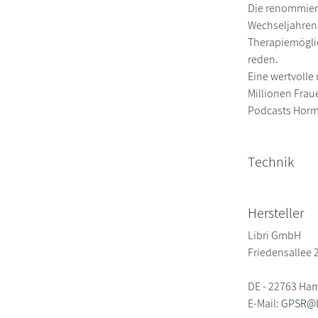
Die renommiert
Wechseljahren 
Therapiemöglic
reden.
Eine wertvolle
Millionen Frau
Podcasts Horm
Technik
Hersteller
Libri GmbH
Friedensallee 
DE - 22763 Ha
E-Mail:
GPSR@li