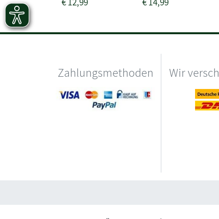
€
12,99
€
14,99
Zahlungsmethoden
Wir versc