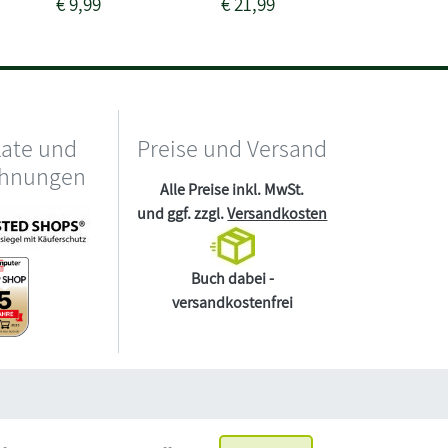
€
9,99
€
21,99
€
12,99
kate und
Preise und Versand
chnungen
Alle Preise inkl. MwSt.
und ggf. zzgl.
Versandkosten
Buch dabei -
versandkostenfrei