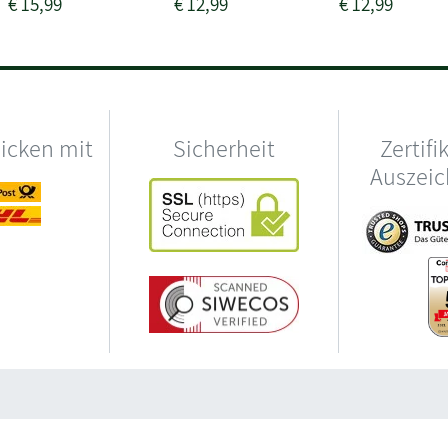
€
15,99
€
12,99
€
12,99
hicken mit
Sicherheit
Zertifi
Auszei