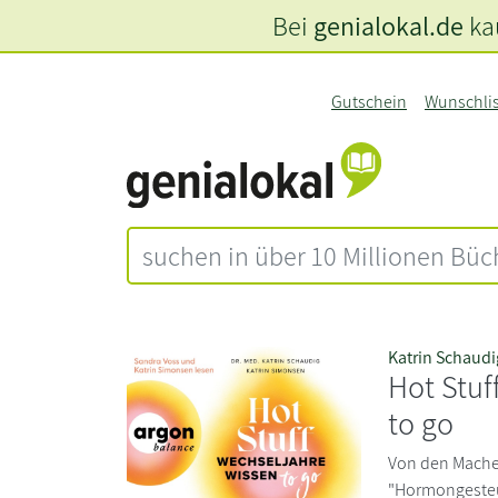
Bei
genialokal.de
kau
Gutschein
Wunschli
Katrin Schaudi
Hot Stuf
to go
Von den Mache
"Hormongesteue