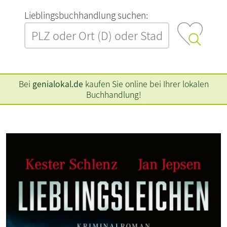
L‍i‍e‍b‍l‍i‍n‍g‍s‍b‍u‍c‍h‍h‍a‍n‍d‍l‍u‍n‍g‍ ‍s‍u‍c‍h‍e‍n‍:‍
Bei
genialokal.de
kaufen Sie online bei Ihrer lokalen
Buchhandlung!