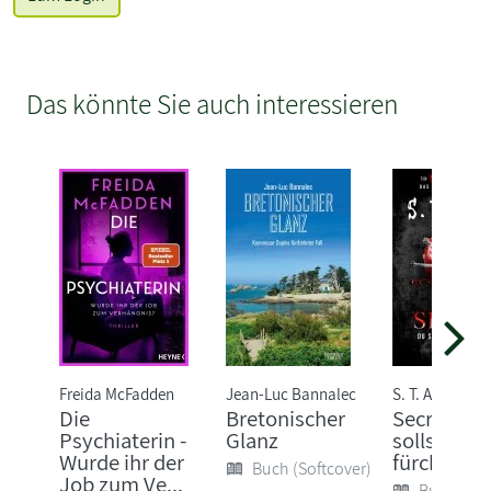
Das könnte Sie auch interessieren
Freida McFadden
Jean-Luc Bannalec
S. T. Abby
Die
Bretonischer
Secret - D
Psychiaterin -
Glanz
sollst mic
Wurde ihr der
fürchten
Buch (Softcover)
Job zum Ve...
Buch (Sof