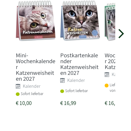
Mini-
Postkartenkale
Wochenka
Wochenkalende
nder
r 2027: Kl
r
Katzenweisheit
Katzen
Katzenweisheit
en 2027
Kalender
en 2027
Kalender
Lieferbar inne
Kalender
von 3 Woche
Sofort lieferbar
Sofort lieferbar
€
10,00
€
16,99
€
16,00