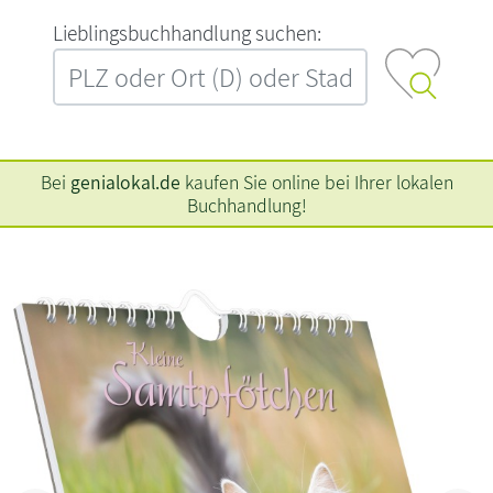
L‍i‍e‍b‍l‍i‍n‍g‍s‍b‍u‍c‍h‍h‍a‍n‍d‍l‍u‍n‍g‍ ‍s‍u‍c‍h‍e‍n‍:‍
Bei
genialokal.de
kaufen Sie online bei Ihrer lokalen
Buchhandlung!