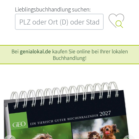
L‍i‍e‍b‍l‍i‍n‍g‍s‍b‍u‍c‍h‍h‍a‍n‍d‍l‍u‍n‍g‍ ‍s‍u‍c‍h‍e‍n‍:‍
Bei
genialokal.de
kaufen Sie online bei Ihrer lokalen
Buchhandlung!