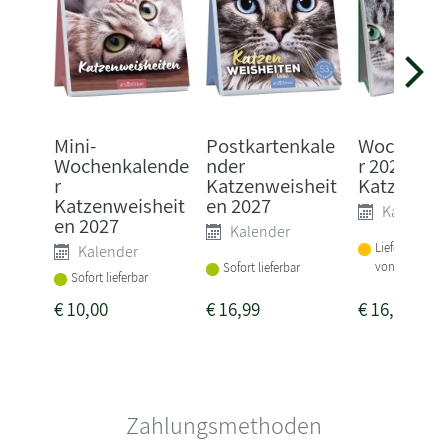
Mini-
Postkartenkale
Wochenka
Wochenkalende
nder
r 2027: Kl
r
Katzenweisheit
Katzen
Katzenweisheit
en 2027
Kalender
en 2027
Kalender
Lieferbar inne
Kalender
von 3 Woche
Sofort lieferbar
Sofort lieferbar
€
10,00
€
16,99
€
16,00
Zahlungsmethoden