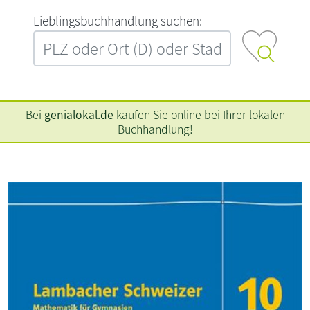
L‍i‍e‍b‍l‍i‍n‍g‍s‍b‍u‍c‍h‍h‍a‍n‍d‍l‍u‍n‍g‍ ‍s‍u‍c‍h‍e‍n‍:‍
Bei
genialokal.de
kaufen Sie online bei Ihrer lokalen
Buchhandlung!