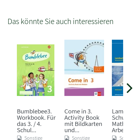
Das könnte Sie auch interessieren
Bumblebee3.
Come in 3.
Lambache
Workbook. Für
Activity Book
Schweizer
das 3. / 4.
mit Bildkarten
Mathemati
Schul...
und...
Arbeitshe..
Sonstige
Sonstige
Sonstige