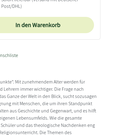
Post/DHL)
In den Warenkorb
nschliste
punkte". Mit zunehmendem Alter werden für
d Lehrern immer wichtiger. Die Frage nach
as Ganze der Welt in den Blick, sucht sozusagen
egnung mit Menschen, die um ihren Standpunkt
lten aus Geschichte und Gegenwart, und es hilft
 eigenen Lebensumfelds. Wie die gesamte
d Schüler und das theologische Nachdenken eng
Religionsunterricht. Die Themen des