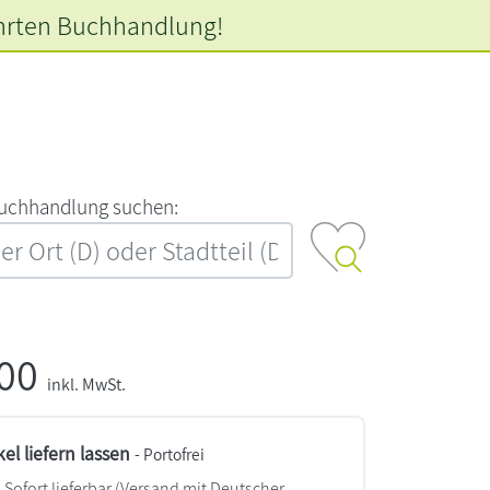
hrten
Buchhandlung!
‍u‍c‍h‍h‍a‍n‍d‍l‍u‍n‍g‍ ‍s‍u‍c‍h‍e‍n‍:‍
,00
inkl. MwSt.
kel liefern lassen
- Portofrei
Sofort lieferbar
(Versand mit Deutscher