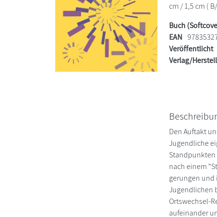
cm / 1,5 cm ( B
Buch (Softcove
EAN
9783532
Veröffentlicht
Verlag/Herstel
Beschreibu
Den Auftakt un
Jugendliche ei
Standpunkten v
nach einem "St
gerungen und i
Jugendlichen b
Ortswechsel-R
aufeinander un