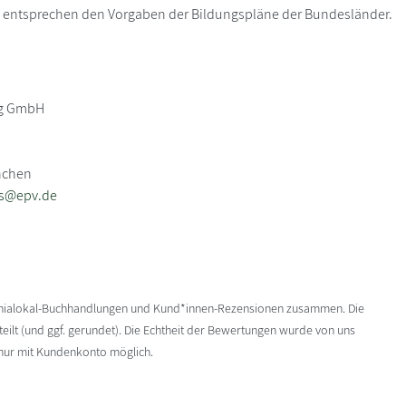
entsprechen den Vorgaben der Bildungspläne der Bundesländer.
ag GmbH
nchen
us@epv.de
enialokal-Buchhandlungen und Kund*innen-Rezensionen zusammen. Die
ilt (und ggf. gerundet). Die Echtheit der Bewertungen wurde von uns
 nur mit Kundenkonto möglich.