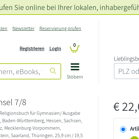
fen Sie online bei Ihrer lokalen
, inhabergefü
sten
Newsletter
Reservierung prüfen
0
Registrieren
Login
L‍i‍e‍b‍l‍i‍n‍g‍s‍b
Stöbern
sel 7/8
€
22
 Religionsbuch für Gymnasien/ Ausgabe
, Baden-Württemberg, Hessen, Sachsen,
lz, Mecklenburg-Vorpommern,
Arti
tein, Saarland, Thüringen. 25,9 cm / 19,5