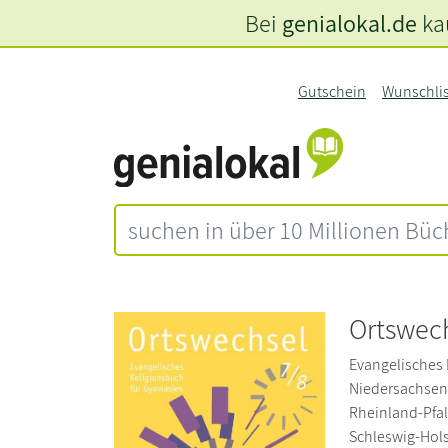
Bei
genialokal.de
kau
Gutschein
Wunschli
Ortswech
Evangelisches
Niedersachsen
Rheinland-Pfa
Schleswig-Hols