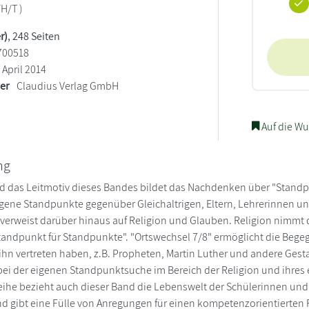
/H/T )
r)
, 248 Seiten
700518
April 2014
ler
Claudius Verlag GmbH
Auf die Wu
ng
d das Leitmotiv dieses Bandes bildet das Nachdenken über "Stand
gene Standpunkte gegenüber Gleichaltrigen, Eltern, Lehrerinnen un
erweist darüber hinaus auf Religion und Glauben. Religion nimmt d
andpunkt für Standpunkte". "Ortswechsel 7/8" ermöglicht die Beg
hn vertreten haben, z.B. Propheten, Martin Luther und andere Gesta
ei der eigenen Standpunktsuche im Bereich der Religion und ihres
eihe bezieht auch dieser Band die Lebenswelt der Schülerinnen un
d gibt eine Fülle von Anregungen für einen kompetenzorientierten 