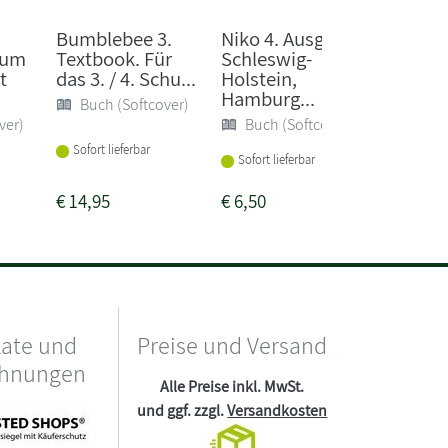
Bumblebee 3.
Niko 4. Ausgabe
Come i
zum
Textbook. Für
Schleswig-
Activit
t
das 3. / 4. Schu...
Holstein,
Smart
Hamburg...
Klasse 3
Buch (Softcover)
ver)
Buch (Softcover)
Sonst
Sofort lieferbar
Sofort lieferbar
Sofort li
€
14,95
€
6,50
€
3,50
kate und
Preise und Versand
chnungen
Alle Preise inkl. MwSt.
und ggf. zzgl.
Versandkosten