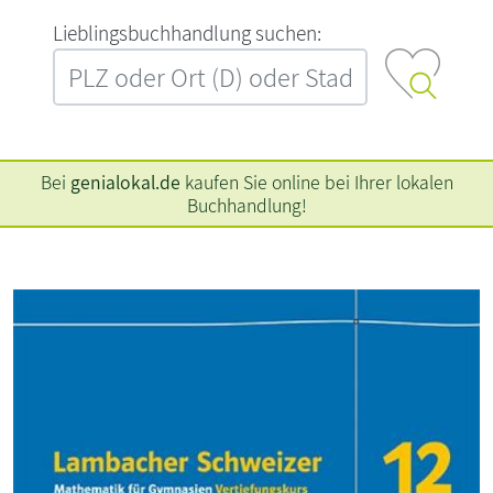
L‍i‍e‍b‍l‍i‍n‍g‍s‍b‍u‍c‍h‍h‍a‍n‍d‍l‍u‍n‍g‍ ‍s‍u‍c‍h‍e‍n‍:‍
Bei
genialokal.de
kaufen Sie online bei Ihrer lokalen
Buchhandlung!