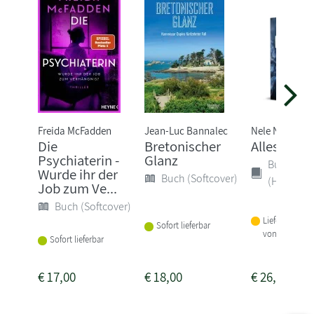
Freida McFadden
Jean-Luc Bannalec
Nele Neuhaus
Die
Bretonischer
Alles wird
Psychiaterin -
Glanz
Buch
Wurde ihr der
Buch (Softcover)
(Hardcove
Job zum Ve...
Buch (Softcover)
Lieferbar inne
Sofort lieferbar
von 3 Woche
Sofort lieferbar
€
17,00
€
18,00
€
26,00