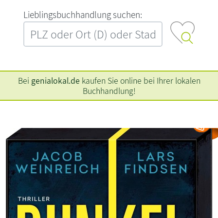
L‍i‍e‍b‍l‍i‍n‍g‍s‍b‍u‍c‍h‍h‍a‍n‍d‍l‍u‍n‍g‍ ‍s‍u‍c‍h‍e‍n‍:‍
Bei
genialokal.de
kaufen Sie online bei Ihrer lokalen
Buchhandlung!