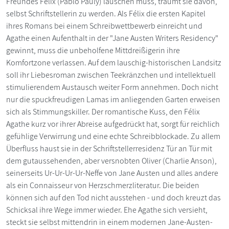
Freundes Félix (Pablo Pauly) lauschen muss, träumt sie davon,
selbst Schriftstellerin zu werden. Als Félix die ersten Kapitel
ihres Romans bei einem Schreibwettbewerb einreicht und
Agathe einen Aufenthalt in der "Jane Austen Writers Residency"
gewinnt, muss die unbeholfene Mittdreißigerin ihre
Komfortzone verlassen. Auf dem lauschig-historischen Landsitz
soll ihr Liebesroman zwischen Teekränzchen und intellektuell
stimulierendem Austausch weiter Form annehmen. Doch nicht
nur die spuckfreudigen Lamas im anliegenden Garten erweisen
sich als Stimmungskiller. Der romantische Kuss, den Félix
Agathe kurz vor ihrer Abreise aufgedrückt hat, sorgt für reichlich
gefühlige Verwirrung und eine echte Schreibblockade. Zu allem
Überfluss haust sie in der Schriftstellerresidenz Tür an Tür mit
dem gutaussehenden, aber versnobten Oliver (Charlie Anson),
seinerseits Ur-Ur-Ur-Ur-Neffe von Jane Austen und alles andere
als ein Connaisseur von Herzschmerzliteratur. Die beiden
können sich auf den Tod nicht ausstehen - und doch kreuzt das
Schicksal ihre Wege immer wieder. Ehe Agathe sich versieht,
steckt sie selbst mittendrin in einem modernen Jane-Austen-