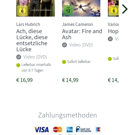
Lars Hubrich
James Cameron
Various
Ach, diese
Avatar: Fire and
Hoppers
Lücke, diese
Ash
Video (DV
entsetzliche
Video (DVD)
Lücke
Video (DVD)
Sofort lieferba
Sofort lieferbar
Lieferbar innerhalb
von 5-7 Tagen
€
16,99
€
14,99
€
14,99
Zahlungsmethoden