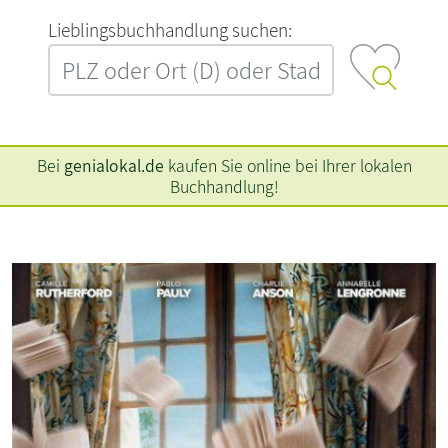
L‍i‍e‍b‍l‍i‍n‍g‍s‍b‍u‍c‍h‍h‍a‍n‍d‍l‍u‍n‍g‍ ‍s‍u‍c‍h‍e‍n‍:‍
Bei
genialokal.de
kaufen Sie online bei Ihrer lokalen
Buchhandlung!