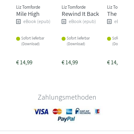
Liz Tomforde
Liz Tomforde
Liz Tomforde
Mile High
Rewind It Back
The Right
eBook (epub)
eBook (epub)
eBook (e
Sofort lieferbar
Sofort lieferbar
Sofort lieferba
(Download)
(Download)
(Download)
€
14,99
€
14,99
€
14,99
Zahlungsmethoden