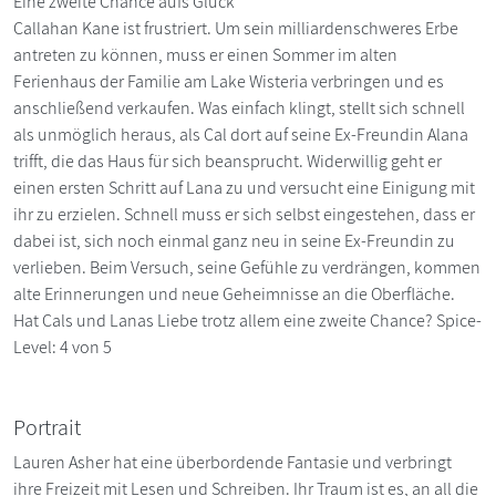
Eine zweite Chance aufs Glück
Callahan Kane ist frustriert. Um sein milliardenschweres Erbe
antreten zu können, muss er einen Sommer im alten
Ferienhaus der Familie am Lake Wisteria verbringen und es
anschließend verkaufen. Was einfach klingt, stellt sich schnell
als unmöglich heraus, als Cal dort auf seine Ex-Freundin Alana
trifft, die das Haus für sich beansprucht. Widerwillig geht er
einen ersten Schritt auf Lana zu und versucht eine Einigung mit
ihr zu erzielen. Schnell muss er sich selbst eingestehen, dass er
dabei ist, sich noch einmal ganz neu in seine Ex-Freundin zu
verlieben. Beim Versuch, seine Gefühle zu verdrängen, kommen
alte Erinnerungen und neue Geheimnisse an die Oberfläche.
Hat Cals und Lanas Liebe trotz allem eine zweite Chance? Spice-
Level: 4 von 5
Portrait
Lauren Asher hat eine überbordende Fantasie und verbringt
ihre Freizeit mit Lesen und Schreiben. Ihr Traum ist es, an all die