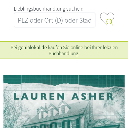
L‍i‍e‍b‍l‍i‍n‍g‍s‍b‍u‍c‍h‍h‍a‍n‍d‍l‍u‍n‍g‍ ‍s‍u‍c‍h‍e‍n‍:‍
Bei
genialokal.de
kaufen Sie online bei Ihrer lokalen
Buchhandlung!