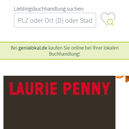
L‍i‍e‍b‍l‍i‍n‍g‍s‍b‍u‍c‍h‍h‍a‍n‍d‍l‍u‍n‍g‍ ‍s‍u‍c‍h‍e‍n‍:‍
Bei
genialokal.de
kaufen Sie online bei Ihrer lokalen
Buchhandlung!