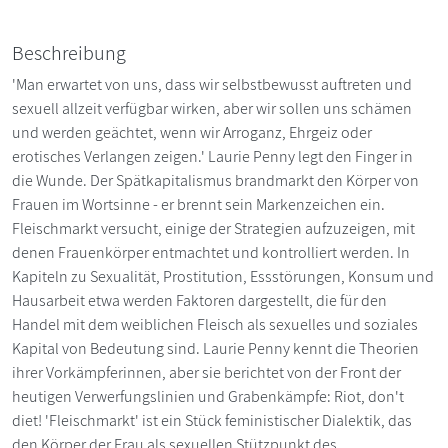
Beschreibung
'Man erwartet von uns, dass wir selbstbewusst auftreten und
sexuell allzeit verfügbar wirken, aber wir sollen uns schämen
und werden geächtet, wenn wir Arroganz, Ehrgeiz oder
erotisches Verlangen zeigen.' Laurie Penny legt den Finger in
die Wunde. Der Spätkapitalismus brandmarkt den Körper von
Frauen im Wortsinne - er brennt sein Markenzeichen ein.
Fleischmarkt versucht, einige der Strategien aufzuzeigen, mit
denen Frauenkörper entmachtet und kontrolliert werden. In
Kapiteln zu Sexualität, Prostitution, Essstörungen, Konsum und
Hausarbeit etwa werden Faktoren dargestellt, die für den
Handel mit dem weiblichen Fleisch als sexuelles und soziales
Kapital von Bedeutung sind. Laurie Penny kennt die Theorien
ihrer Vorkämpferinnen, aber sie berichtet von der Front der
heutigen Verwerfungslinien und Grabenkämpfe: Riot, don't
diet! 'Fleischmarkt' ist ein Stück feministischer Dialektik, das
den Körper der Frau als sexuellen Stützpunkt des