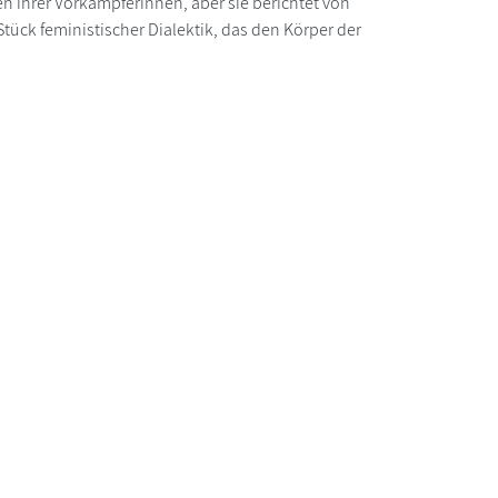
n ihrer Vorkämpferinnen, aber sie berichtet von
tück feministischer Dialektik, das den Körper der