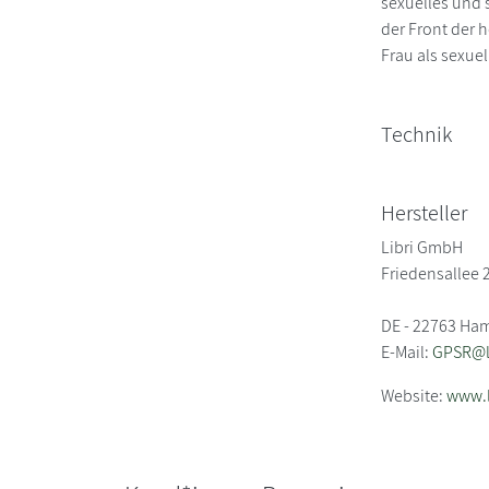
sexuelles und 
der Front der 
Frau als sexue
Technik
Hersteller
Libri GmbH
Friedensallee 
DE - 22763 Ha
E-Mail:
GPSR@li
Website:
www.l