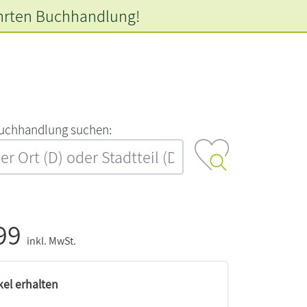
hrten
Buchhandlung!
‍u‍c‍h‍h‍a‍n‍d‍l‍u‍n‍g‍ ‍s‍u‍c‍h‍e‍n‍:‍
,99
inkl. MwSt.
kel erhalten