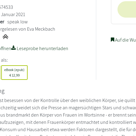
674533
Januar 2021
ler
speak low
rgelesen von Eva Meckbach
Auf die Wu
ffnen
Leseprobe herunterladen
 als:
eBook (epub)
€
12,99
ng
ist besessen von der Kontrolle über den weiblichen Körper, sie quill
ichzeitig weidet sich die Presse an magersüchtigen Stars und schw
us brandmarkt den Körper von Frauen im Wortsinne - er brennt sein
 aufzuzeigen, mit denen Frauenkörper entmachtet und kontrolliert wer
Konsum und Hausarbeit etwa werden Faktoren dargestellt, die für d