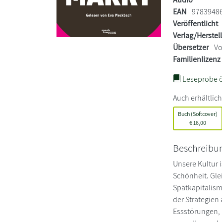
EAN
9783948
Veröffentlicht
Verlag/Herstel
Übersetzer
Vo
Familienlizenz
Leseprobe ö
Auch erhältlich
Buch (Softcover)
€
16,00
Beschreibu
Unsere Kultur 
Schönheit. Gle
Spätkapitalism
der Strategien
Essstörungen, 