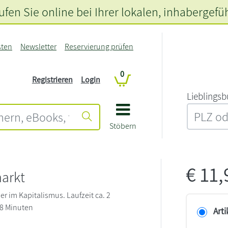
fen Sie online bei Ihrer lokalen
, inhabergefü
sten
Newsletter
Reservierung prüfen
0
Registrieren
Login
L‍i‍e‍b‍l‍i‍n‍g‍s‍b
Stöbern
€
11
arkt
r im Kapitalismus. Laufzeit ca. 2
8 Minuten
Arti