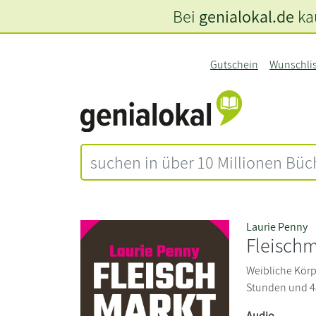
Bei
genialokal.de
kau
Gutschein
Wunschli
Laurie Penny
Fleischm
Weibliche Körpe
Stunden und 4
Audio