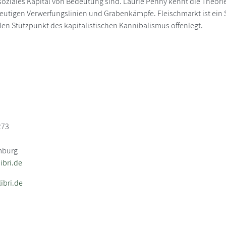
soziales Kapital von Bedeutung sind. Laurie Penny kennt die Theorie
heutigen Verwerfungslinien und Grabenkämpfe. Fleischmarkt ist ein S
llen Stützpunkt des kapitalistischen Kannibalismus offenlegt.
273
mburg
bri.de
ibri.de