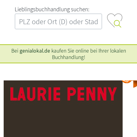
L‍i‍e‍b‍l‍i‍n‍g‍s‍b‍u‍c‍h‍h‍a‍n‍d‍l‍u‍n‍g‍ ‍s‍u‍c‍h‍e‍n‍:‍
Bei
genialokal.de
kaufen Sie online bei Ihrer lokalen
Buchhandlung!